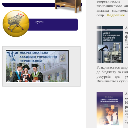
теоретически
экономического а
анализа сиситем
совр...
Подробнее
..пусто!
А
п
ф
Бо
Т
25
Розкривається широ
до бюджету за еко
ресурсів для ум
Визначається сутніс
А
е
Н
р
Ма
20
Т
лі
22