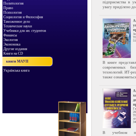
підприємства в у
Политология
увагу приділено до
Право
Психология
Социология и Философия
А
Таможенное дело
у
Технические науки
п
Учебники для ин. студентов
Зе
Финансы
Т
Экология
51
Экономика
Другие издания
Книги на CD
книги МАУП
В книге представ
современных би
Українська книга
технологий. ИТ-ре
также ознакомиться
А
х
д
п
Г
20
Т
лі
34
В учебном по