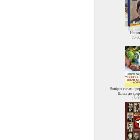
Націо
75.00
Довірся силам прир
Шлях до здоро
15.00