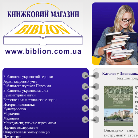
Каталог
»
Экономик
Библиотека украинской героики
Текущие пре
Аудит, кадровый учет
Библиотека журнала Персонал
S
Библиотека украинознавства
ф
Гуманитарные науки
м
Естественные и технические науки
с
История и политика
Л.
Культурология
Ви
30
Маркетинг
Медицина
Менеджмент, упр-ние персоналом
Научное исследование
Викладено зміст
Общественные коммуникации
інструменту страт
Педагогика