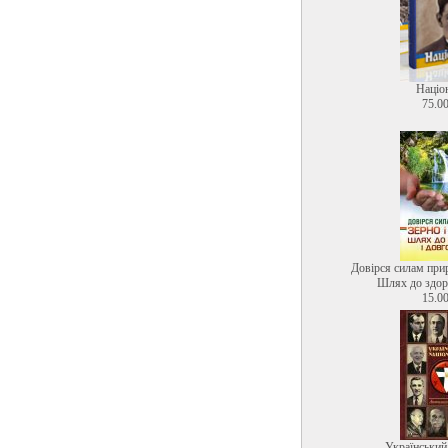
Націо
75.00
Довірся силам прир
Шлях до здоро
15.00
Український