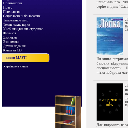
національного ун
Политология
серію видань “Славе
Право
Психология
Социология и Философия
Л
Таможенное дело
Же
Технические науки
Ви
Учебники для ин. студентов
25
Финансы
Экология
Экономика
Другие издания
Книги на CD
книги МАУП
Ця книга витримала
базових підручник
Українська книга
спеціальностей. 
чітка побудова мате
Л
в
на
т
Що
В
Для широкого кола