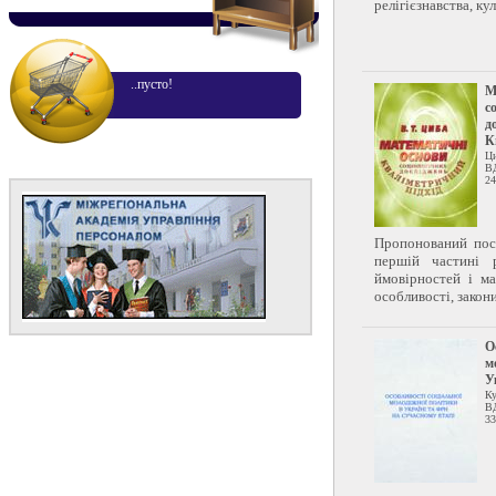
релігієзнавства, кул
..пусто!
М
с
д
К
Ци
В
24
Пропонований посі
першій частині р
ймовірностей і ма
особливості, закони
О
м
У
Ку
В
33