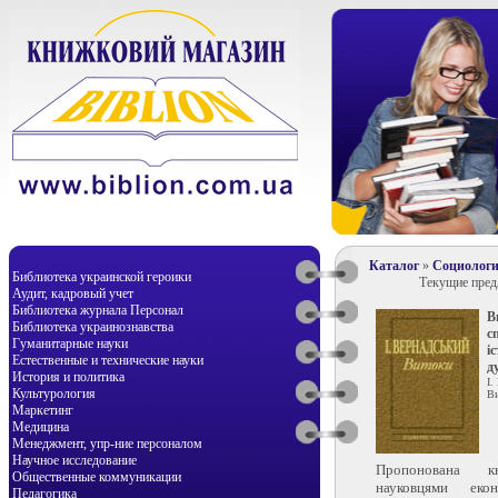
Каталог
»
Социологи
Библиотека украинской героики
Текущие пре
Аудит, кадровый учет
Библиотека журнала Персонал
В
Библиотека украинознавства
с
Гуманитарные науки
і
Естественные и технические науки
д
История и политика
І.
Культурология
Ви
Маркетинг
Медицина
Менеджмент, упр-ние персоналом
Научное исследование
Пропонована к
Общественные коммуникации
науковцями екон
Педагогика