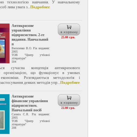
вою технологією навчання. У навчальному
соб лива увага з...
Подробнее
Антикризове
управління
підприємством. 2-ге
25.00 грн.
видання. Навчальний
п
Василенко В.О. Рік видання:
2005
ТОВ "Центр учбової
літератури"
504
ться сучасна концепція антикризового
ня організацією, що функціонує в умовах
 економіки. Розглядаються методологія і
застосування деяких методів упр...
Подробнее
Антикризове
фінансове управління
підприємством.
22.00 грн.
Навчальний посіб
Салига С.Я. Рік видання:
2005
ТОВ "Центр учбової
літератури"
208