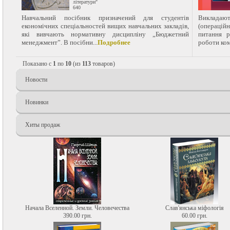
літератури"
640
Навчальний посібник призначений для студентів
Викладают
економічних спеціальностей вищих навчальних закладів,
(операцій
які вивчають нормативну дисципліну „Бюджетний
питання р
менеджмент”. В посібни...
Подробнее
роботи комп
Показано с
1
по
10
(из
113
товаров)
Новости
Новинки
Хиты продаж
Начала Вселенной. Земли. Человечества
Слав'янська міфологія
390.00 грн.
60.00 грн.