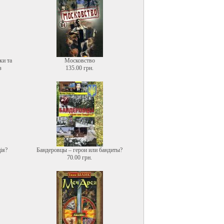
ки та
Московство
з
135.00 грн.
ія?
Бандеровцы – герои или бандиты?
70.00 грн.