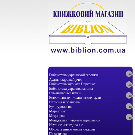
Библиотека украинской героики
Аудит, кадровый учет
Библиотека журнала Персонал
Библиотека украинознавства
Гуманитарные науки
Естественные и технические науки
История и политика
Культурология
Маркетинг
Медицина
Менеджмент, упр-ние персоналом
Научное исследование
Общественные коммуникации
Педагогика