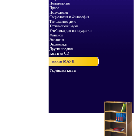
Политология
Право
Психология
Социология и Философия
Таможенное дело
Технические науки
Учебники для ин. студентов
Финансы
Экология
Экономика
Другие издания
Книги на CD
книги МАУП
Українська книга