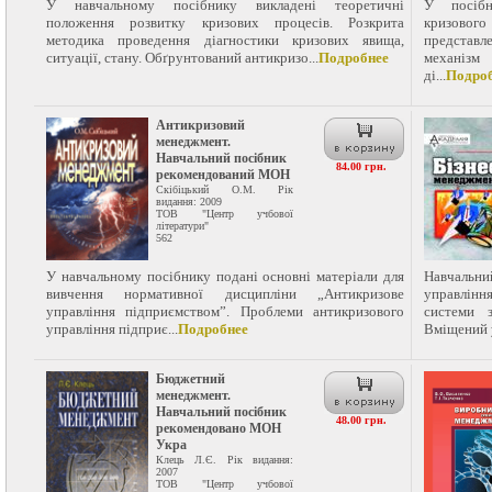
У навчальному посібнику викладені теоретичні
У посібн
положення розвитку кризових процесів. Розкрита
кризово
методика проведення діагностики кризових явища,
представ
ситуації, стану. Обґрунтований антикризо...
Подробнее
механізм
ді...
Подро
Антикризовий
менеджмент.
Навчальний посібник
84.00 грн.
рекомендований МОН
Скібіцький О.М. Рік
видання: 2009
ТОВ "Центр учбової
літератури"
562
У навчальному посібнику подані основні матеріали для
Навчальни
вивчення нормативної дисципліни „Антикризове
управлінн
управління підприємством”. Проблеми антикризового
системи 
управління підприє...
Подробнее
Вміщений у
Бюджетний
менеджмент.
Навчальний посібник
48.00 грн.
рекомендовано МОН
Укра
Клець Л.Є. Рік видання:
2007
ТОВ "Центр учбової