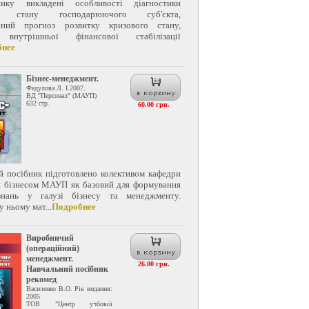
ику викладені особливості діагностики
го стану господарюючого суб'єкта,
лений прогноз розвитку кризового стану,
 внутрішньої фінансової стабілізації
бнее
Бізнес-менеджмент.
Федулова Л. І.2007.
ВД "Персонал" (МАУП)
632 стр.
60.00 грн.
й посібник підготовлено колективом кафедри
я біз­несом МАУП як базовий для формування
знань у галузі біз­несу та менеджменту.
 ньому мат...
Подробнее
Виробничий
(операційний)
менеджмент.
26.00 грн.
Навчальний посібник
рекомед
Василенко В.О. Рік видання:
2005
ТОВ "Центр учбової