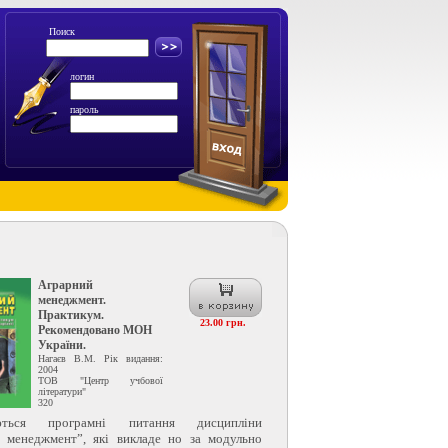
Поиск
логин
пароль
Аграрний
менеджмент.
Практикум.
23.00 грн.
Рекомендовано МОН
України.
Нагаєв В.М. Рік видання:
2004
ТОВ "Центр учбової
літератури"
320
ються програмні питання дисципліни
 менеджмент”, які викладе но за модульно