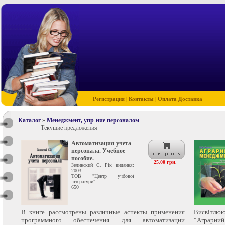
Регистрация
|
Контакты
|
Оплата Доставка
Каталог
»
Менеджмент, упр-ние персоналом
Текущие предложения
Автоматизация учета
персонала. Учебное
пособие.
25.00 грн.
Зелинский С. Рік видання:
2003
ТОВ "Центр учбової
літератури"
650
В книге рассмотрены различные аспекты применения
Висвітлю
программного обеспечения для автоматизации
“Аграрний