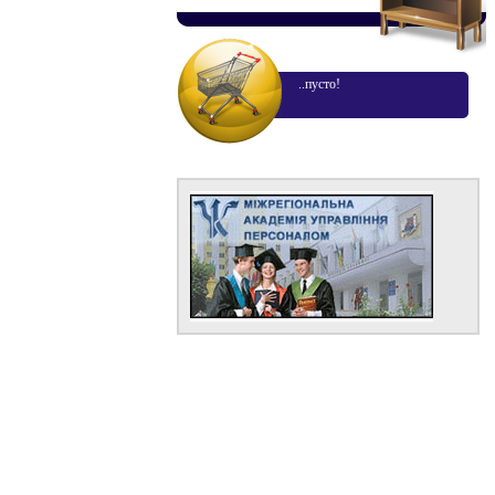
..пусто!