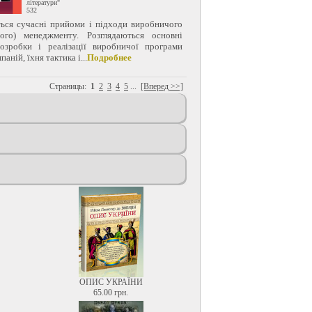
літератури"
532
ься сучасні прийоми і підходи виробничого
ного) менеджменту. Розглядаються основні
озробки і реалізації виробничої програми
аній, їхня тактика і...
Подробнее
Страницы:
1
2
3
4
5
...
[Вперед >>]
ОПИС УКРАЇНИ
65.00 грн.