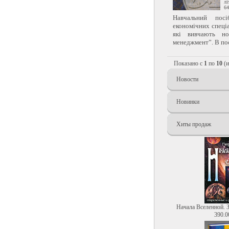
лі
64
Навчальний посі
економічних спеці
які вивчають но
менеджмент”. В пос
Показано с
1
по
10
(
Новости
Новинки
Хиты продаж
Начала Вселенной. 
390.0