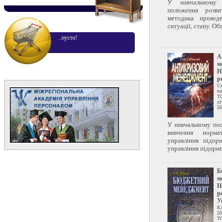
У навчальному 
положення розви
методика провед
ситуації, стану. Об
..пусто!
А
м
Н
р
С
ви
Т
лі
56
У навчальному пос
вивчення норма
управління підпр
управління підприє.
Б
м
Н
р
У
К
20
Т