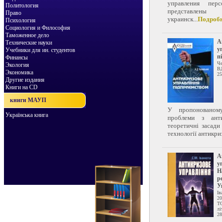
управления перс
Политология
представлен
Право
украинск...
Подроб
Психология
Социология и Философия
Таможенное дело
А
Технические науки
у
Учебники для ин. студентов
п
Финансы
Че
Экология
В
Экономика
25
Другие издания
Книги на CD
книги МАУП
У пропонованому
Українська книга
проблеми з анти
теоретичні засади
технології антикриз
А
у
Н
р
У
Ів
20
Т
лі
28