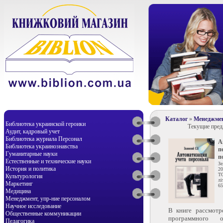
Каталог
»
Менеджмен
Библиотека украинской героики
Текущие пре
Аудит, кадровый учет
Библиотека журнала Персонал
А
Библиотека украинознавства
п
Гуманитарные науки
п
Естественные и технические науки
Зе
История и политика
20
Т
Культурология
лі
Маркетинг
65
Медицина
Менеджмент, упр-ние персоналом
Научное исследование
В книге рассмотр
Общественные коммуникации
программного о
Педагогика