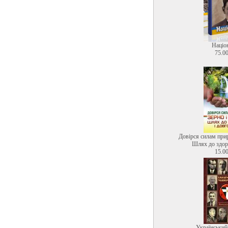
Націо
75.00
Довірся силам прир
Шлях до здоро
15.00
Український