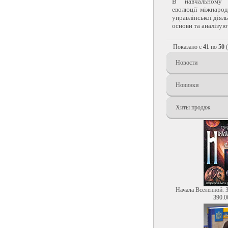
В навчальному 
еволюції міжнаро
управлінської діял
основи та аналізуют
Показано с
41
по
50
(
Новости
Новинки
Хиты продаж
Начала Вселенной. 
390.0