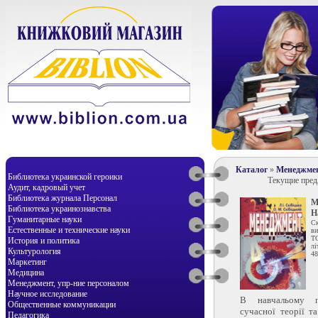
Каталог
»
Менеджмен
Библиотека украинской героики
Текущие пре
Аудит, кадровый учет
Библиотека журнала Персонал
М
Библиотека украинознавства
Н
Гуманитарные науки
С
Естественные и технические науки
ви
Т
История и политика
лі
Культурология
48
Маркетинг
Медицина
Менеджмент, упр-ние персоналом
Научное исследование
В навчальому п
Общественные коммуникации
сучасної теорії т
Педагогика