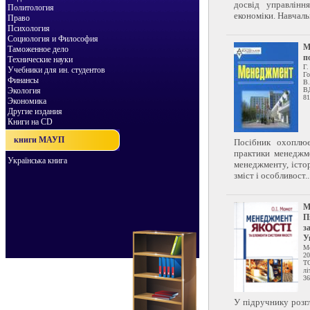
досвід управлінн
Политология
економіки. Навчаль
Право
Психология
Социология и Философия
М
Таможенное дело
п
Технические науки
Г
Учебники для ин. студентов
Го
Финансы
В.
Экология
В
81
Экономика
Другие издания
Книги на CD
книги МАУП
Посібник охоплю
практики менеджме
Українська книга
менеджменту, істор
зміст і особливост..
М
П
з
У
М
20
Т
лі
36
У підручнику розг