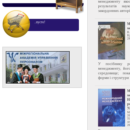
менеджменту якос
результатів нау
закордонних авторів
..пусто!
М
м
В.
В
29
У посібнику ро
менеджменту, йог
середовище; пока
форми і структури 
М
м
Н
р
У
Ми
20
Т
лі
20