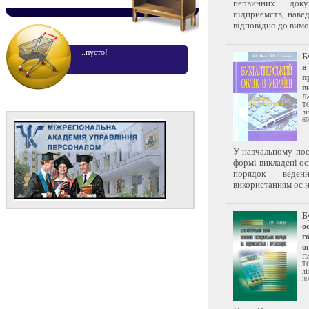
первинних докум
підприємств, наве
відповідно до вимо
..пусто!
Б
в
п
в
Ле
Т
лі
60
У навчальному пос
формі викладені ос
порядок веден
використанням ос н
Б
о
г
о
Па
Т
лі
30