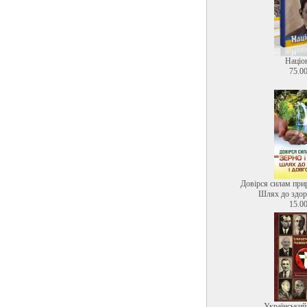
Націо
75.00
Довірся силам прир
Шлях до здоро
15.00
Український