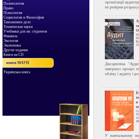
організації аудито
Политология
пе ревірки розрахун
Право
Психология
Социология и Философия
А
Таможенное дело
м
Технические науки
О
Учебники для ин. студентов
М
Финансы
Ми
Экология
Ви
Экономика
22
Другие издания
Книги на CD
книги МАУП
Дисципліна "Ауди
завершує процес пі
Українська книга
обліку і аудиту і ро
Б
п
и
п
Со
Т
лі
48
У навчальному по