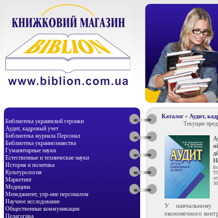
Каталог
»
Аудит, кад
Библиотека украинской героики
Текущие пре
Аудит, кадровый учет
Библиотека журнала Персонал
А
Библиотека украинознавства
п
Гуманитарные науки
д
Естественные и технические науки
Н
История и политика
Бо
Культурология
Т
лі
Маркетинг
30
Медицина
Менеджмент, упр-ние персоналом
Научное исследование
У навчальному п
Общественные коммуникации
економічного конт
Педагогика