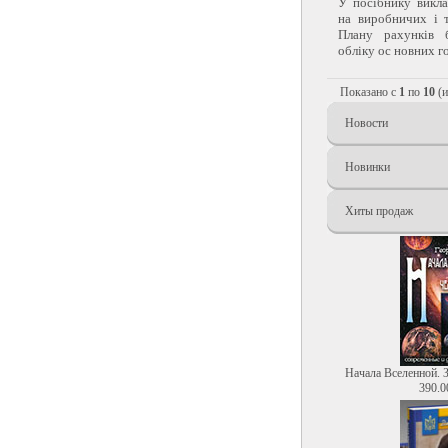
У посібнику викла
на виробничих і 
Плану рахунків б
обліку ос новних го
Показано с
1
по
10
(
Новости
Новинки
Хиты продаж
Начала Вселенной. 
390.0