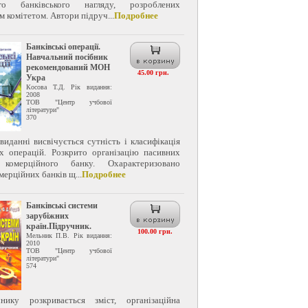
ого банківського нагляду, розроблених
м комітетом. Автори підруч...
Подробнее
Банківські операції.
Навчальний посібник
рекомендований МОН
45.00 грн.
Укра
Косова Т.Д. Рік видання:
2008
ТОВ "Центр учбової
літератури"
370
иданні висвічується сутність і класифікація
их операцій. Розкрито організацію пасивних
 комерційного банку. Охарактеризовано
мерційних банків щ...
Подробнее
Банківські системи
зарубіжних
країн.Підручник.
100.00 грн.
Мельник П.В. Рік видання:
2010
ТОВ "Центр учбової
літератури"
574
нику розкривається зміст, організаційна