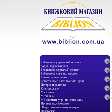
Библиотека украинской героики
Аудит, кадровый учет
Библиотека журнала Персонал
Библиотека украинознавства
Гуманитарные науки
Естественные и технические науки
История и политика
Культурология
Маркетинг
Медицина
Менеджмент, упр-ние персоналом
Научное исследование
Общественные коммуникации
Педагогика