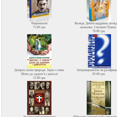
Націоналізм
Коляда. Дитячі щедрівки, коляд
75.00 грн.
засівалки. З нотами! Повна 
70.00 грн.
Довірся силам природи. Зерно і глина.
Інтернаціоналізм чи русифікац
Шлях до здоров’я і довголі
85.00 грн.
15.00 грн.
Український націоналізм
Військові кампанії доби гетьмана