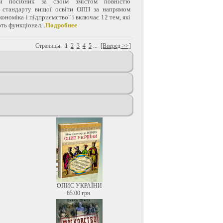
ий посібник за своїм змістом повністю
є стандарту вищої освіти ОПП за напрямом
ономіка і підприємство" і включає 12 тем, які
ть функціонал...
Подробнее
Страницы:
1
2
3
4
5
...
[Вперед >>]
ОПИС УКРАЇНИ
65.00 грн.