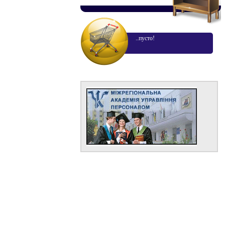
..пусто!