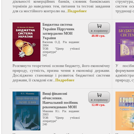
діяльності комерційних банків, словник банківських
структура,
термінів до наведених тем, питання та тестові завдання
систем ос
для са мостійного контролю на...
Подробнее
труднощі с
Бюджетна система
України Підручник
затверджено МОН
40.00 грн.
України
Василик О.Д. Рік видання:
2004
ТОВ "Центр учбової
літератури"
542
Розглянуто теоретичнi основи бюджету, його економiчну
У посібн
природу, сутнiсть, призна чення в економiцi держави.
формуван
Дослiджено становище i розвиток бюджетної системи
адміністр
держави, її складовi еле...
Подробнее
природу, с
Вищі фінансові
обчислення.
Навчальний посібник
12.00 грн.
рекомендовано МОН
Машина Н.і. Рік видання:
2003
ТОВ "Центр учбової
літератури"
240