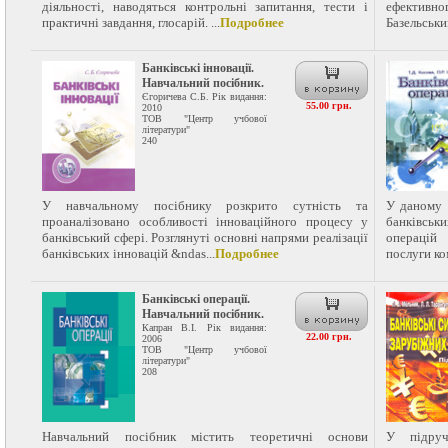
діяльності, наводяться контрольні запитання, тести і
ефективн
практичні завдання, глосарій. ...
Подробнее
Базельськи
Банківські інновації.
Навчальний посібник.
Єгоричева С.Б. Рік видання:
55.00 грн.
2010
ТОВ "Центр учбової
літератури"
240
У навчальному посібнику розкрито сутність та
У даному в
проаналізовано особливості інноваційного процесу у
банківськ
банківський сфері. Розглянуті основні напрями реалізації
операцій
банківських інновацій &ndas...
Подробнее
послуги ко
Банківські операції.
Навчальний посібник.
Капран В.І. Рік видання:
22.00 грн.
2006
ТОВ "Центр учбової
літератури"
208
Навчальний посібник містить теоретичні основи
У підруч