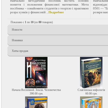
Навчально методичний посібник містить основні
Навчальн
поняття і положення фінансової математики. Мета
відповіда
посібника – ознайомити студентів з теорією і практикою
0501 — "Ек
розра хунків у фінансовій ...
Подробнее
розкри ваю
Показано с
1
по
10
(из
80
товаров)
Новости
Новинки
Хиты продаж
Начала Вселенной. Земли. Человечества
Слав'янська міфологія
390.00 грн.
60.00 грн.