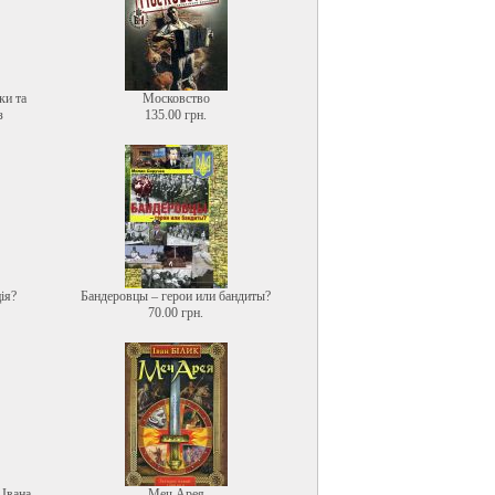
ки та
Московство
з
135.00 грн.
ія?
Бандеровцы – герои или бандиты?
70.00 грн.
 Івана
Меч Арея