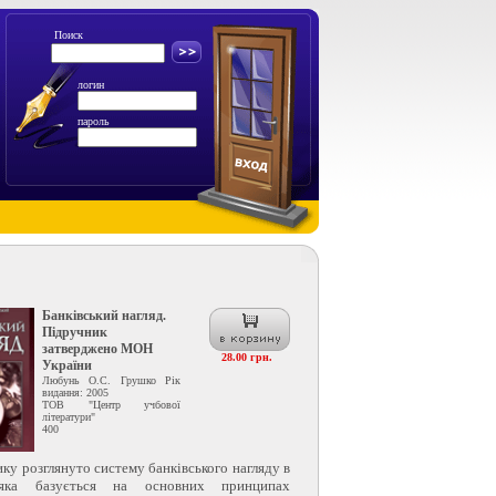
Поиск
логин
пароль
Банківський нагляд.
Підручник
затверджено МОН
28.00 грн.
України
Любунь О.С. Грушко Рік
видання: 2005
ТОВ "Центр учбової
літератури"
400
ку розглянуто систему банківського нагляду в
 яка базується на основних принципах