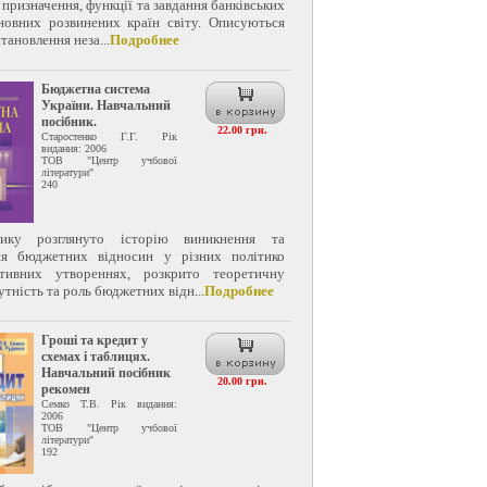
 призначення, функції та завдання банківських
новних розвинених країн світу. Описуються
тановлення неза...
Подробнее
Бюджетна система
України. Навчальний
посібник.
22.00 грн.
Старостенко Г.Г. Рік
видання: 2006
ТОВ "Центр учбової
літератури"
240
ику розглянуто історію виникнення та
ня бюджетних відносин у різних політико
ативних утвореннях, розкрито теоретичну
утність та роль бюджетних відн...
Подробнее
Гроші та кредит у
схемах і таблицях.
Навчальний посібник
20.00 грн.
рекомен
Семко Т.В. Рік видання:
2006
ТОВ "Центр учбової
літератури"
192