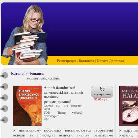
Регистрация
|
Контакты
|
Оплата Доставка
Каталог
»
Финансы
Текущие предложения
Аналіз банківської
діяльності.Навчальний
посібник
50.00 грн.
рекомендований
Косова Т.Д. Рік видання:
2008
ТОВ "Центр учбової
літератури"
484
У навчальному посібнику висвітлюються теоретичні
У підручни
основи та прикладні аспекти аналізу банківської
Україні,