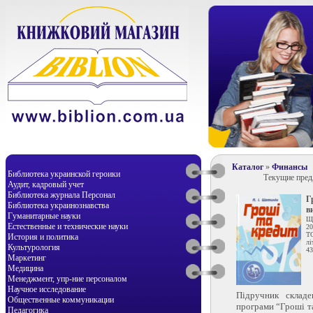
Каталог
»
Финансы
Библиотека украинской героики
Текущие пре
Аудит, кадровый учет
Библиотека журнала Персонал
Г
Библиотека украинознавства
в
Гуманитарные науки
Ще
Естественные и технические науки
20
Т
История и политика
лі
Культурология
43
Маркетинг
Медицина
Менеджмент, упр-ние персоналом
Научное исследование
Підручник складе
Общественные коммуникации
програми “Гроші та
Педагогика