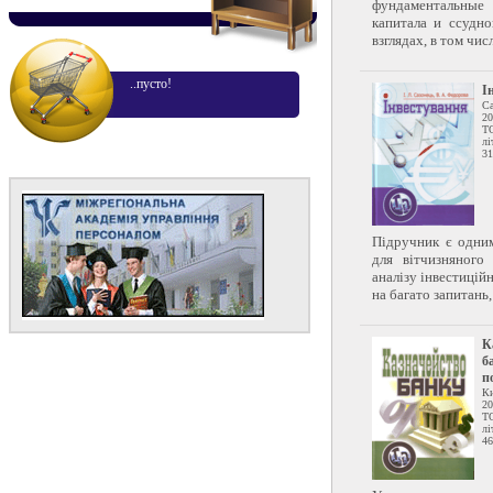
фундаментальные 
капитала и ссудн
взглядах, в том чис
..пусто!
І
Са
20
Т
лі
31
Підручник є одни
для вітчизняного
аналізу інвестиційн
на багато запитань, 
К
б
п
Ки
20
Т
лі
46