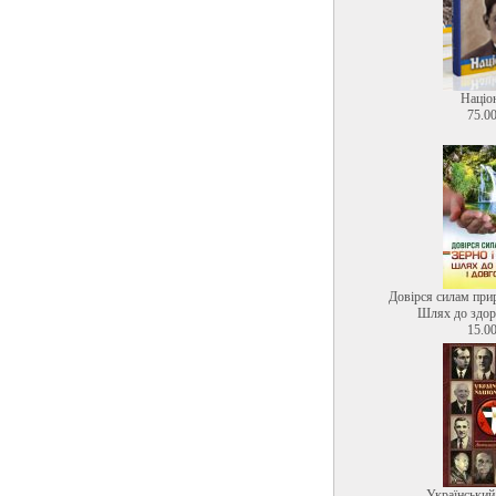
Націо
75.00
Довірся силам прир
Шлях до здоро
15.00
Український