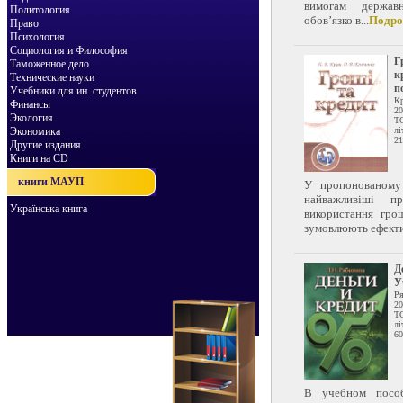
вимогам держав
Политология
обов’язко в...
Подро
Право
Психология
Социология и Философия
Г
Таможенное дело
к
Технические науки
п
Учебники для ин. студентов
К
Финансы
20
Экология
Т
Экономика
лі
21
Другие издания
Книги на CD
книги МАУП
У пропонованому 
найважливіші п
Українська книга
використання гро
зумовлюють ефекти
Д
У
Ря
20
Т
лі
60
В учебном пособ