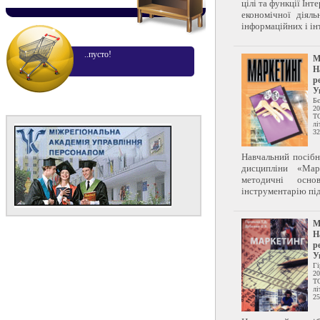
цілі та функції Інт
економічної діял
інформаційних і інт.
..пусто!
М
Н
р
У
Бє
20
Т
лі
32
Навчальний посібн
дисципліни «Мар
методичні осн
інструментарію під
М
Н
р
У
Гі
20
Т
лі
25