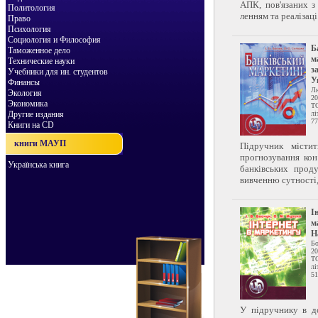
АПК, пов'язаних з
Политология
ленням та реалізаці.
Право
Психология
Социология и Философия
Б
Таможенное дело
м
Технические науки
з
Учебники для ин. студентов
У
Финансы
Л
Экология
20
Экономика
Т
Другие издания
лі
77
Книги на CD
книги МАУП
Підручник місти
прогнозування ко
Українська книга
банківських прод
вивченню сутності, 
І
м
Н
Б
20
Т
лі
51
У підручнику в до