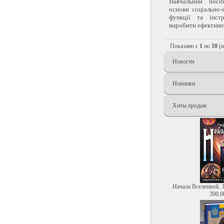
Навчальний посі
основи соціально-
функції та інст
виробити ефективні 
Показано с
1
по
10
(
Новости
Новинки
Хиты продаж
Начала Вселенной. 
390.0