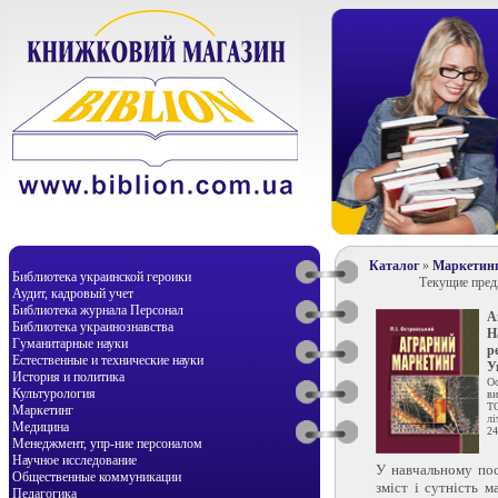
Каталог
»
Маркетин
Библиотека украинской героики
Текущие пре
Аудит, кадровый учет
Библиотека журнала Персонал
А
Библиотека украинознавства
Н
Гуманитарные науки
р
Естественные и технические науки
У
История и политика
О
Культурология
ви
Т
Маркетинг
лі
Медицина
24
Менеджмент, упр-ние персоналом
Научное исследование
У навчальному пос
Общественные коммуникации
зміст і сутність м
Педагогика