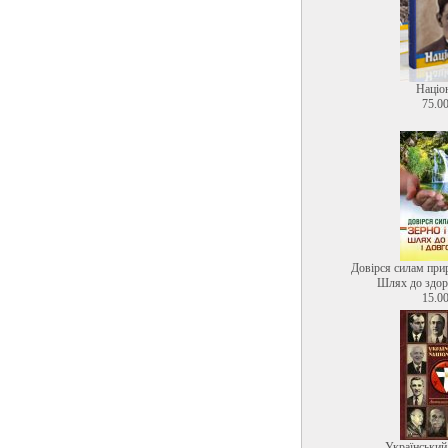
Націо
75.00
Довірся силам прир
Шлях до здоро
15.00
Український