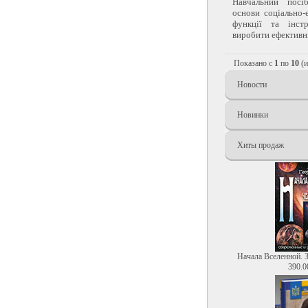
Навчальний посі
основи соціально-
функції та інст
виробити ефективні 
Показано с
1
по
10
(
Новости
Новинки
Хиты продаж
Начала Вселенной. 
390.0