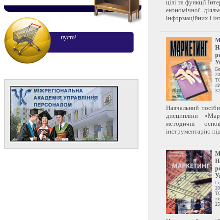
цілі та функції Інт
економічної діял
інформаційних і інт.
..пусто!
М
Н
р
У
Бє
20
Т
лі
32
Навчальний посібн
дисципліни «Мар
методичні осн
інструментарію під
М
Н
р
У
Гі
20
Т
лі
25