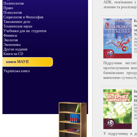
АПК, пов'язаних з
Политология
ленням та реалізаці.
Право
Психология
Социология и Философия
Б
Таможенное дело
м
Технические науки
з
Учебники для ин. студентов
У
Финансы
Л
Экология
20
Экономика
Т
Другие издания
лі
77
Книги на CD
книги МАУП
Підручник місти
прогнозування ко
Українська книга
банківських прод
вивченню сутності, 
І
м
Н
Б
20
Т
лі
51
У підручнику в до