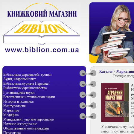
Каталог
»
Маркетин
Библиотека украинской героики
Текущие пре
Аудит, кадровый учет
Библиотека журнала Персонал
А
Библиотека украинознавства
Н
Гуманитарные науки
р
Естественные и технические науки
У
История и политика
О
Культурология
ви
Т
Маркетинг
лі
Медицина
24
Менеджмент, упр-ние персоналом
Научное исследование
У навчальному пос
Общественные коммуникации
зміст і сутність м
Педагогика