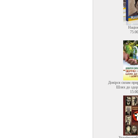
Націо
75.00
Довірся силам прир
Шлях до здоро
15.00
Український