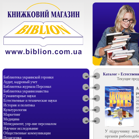
Каталог
»
Естествен
Библиотека украинской героики
Текущие пре
Аудит, кадровый учет
Библиотека журнала Персонал
А
Библиотека украинознавства
р
Гуманитарные науки
Ме
Естественные и технические науки
20
Т
История и политика
лі
Культурология
58
Маркетинг
Медицина
Менеджмент, упр-ние персоналом
Научное исследование
У підручнику вик
Общественные коммуникации
органів рибоподіб
Педагогика