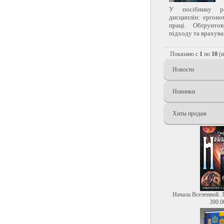
У посібнику роз
дисциплін: ергоно
праці. Обґрунтов
підходу та врахуван
Показано с
1
по
10
(
Новости
Новинки
Хиты продаж
Начала Вселенной. 
390.0