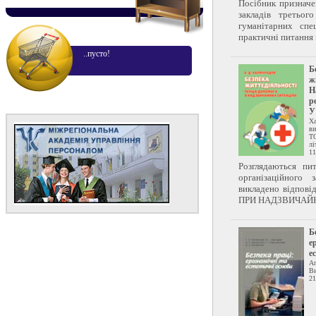
Посібник призначе
закладів третьог
гуманітарних спец
практичні питання н
..пусто!
Б
ж
Н
р
У
Х
ви
Т
лі
11
Розглядаються пи
організаційного 
викладено відпо
ПРИ НАДЗВИЧАЙН
Б
е
е
Ап
Ви
21