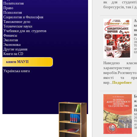
як для студенті
Политология
біоресурсів, так і д
Право
Психология
Социология и Философия
А
Таможенное дело
к
Технические науки
в
Учебники для ин. студентов
п
Финансы
Си
Экология
20
Экономика
Т
Другие издания
лі
63
Книги на CD
книги МАУП
Наведено клас
характеристик
Українська книга
виробів.Розглянут
якості та пра
вир...
Подробнее
Б
ж
л
Н
Мя
20
Т
лі
38