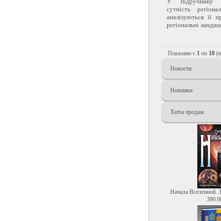
У підручнику ро
сутність регіона
аналізуються її 
регіональні ландшаф
Показано с
1
по
10
(
Новости
Новинки
Хиты продаж
Начала Вселенной. 
390.0