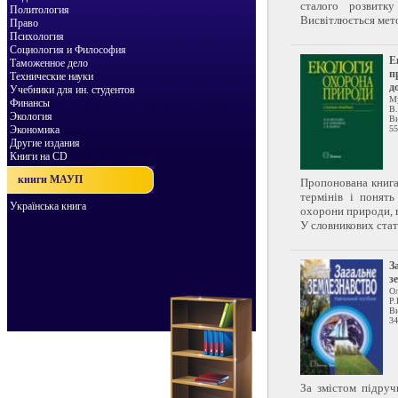
сталого розвитк
Политология
Висвітлюється мето
Право
Психология
Социология и Философия
Е
Таможенное дело
п
Технические науки
д
Учебники для ин. студентов
Му
Финансы
В.
Экология
Ви
Экономика
55
Другие издания
Книги на CD
книги МАУП
Пропонована книга
термінів і понять
Українська книга
охорони природи, 
У словникових статт
З
з
О
Р.
Ви
34
За змістом підруч