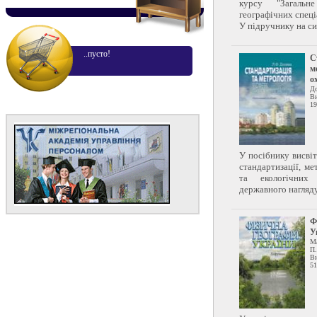
курсу "Загальн
географічних спеці
У підручнику на сис
..пусто!
С
м
о
До
Ви
19
У посібнику висві
стандартизації, м
та екологічних 
державного нагляду 
Ф
У
М
П.
Ви
51