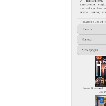
У навчальному 
виникнення соціо
системі суспільств
макро- і мікрорівня,
Показано с
1
по
10
(
Новости
Новинки
Хиты продаж
Начала Вселенной. 
390.0