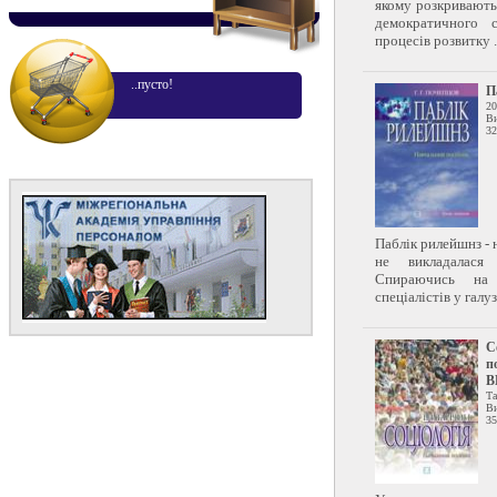
якому розкривають
демократичного с
процесів розвитку .
..пусто!
П
20
Ви
32
Паблік рилейшнз - 
не викладалася
Спираючись на 
спеціалістів у галу
С
п
В
Та
Ви
35