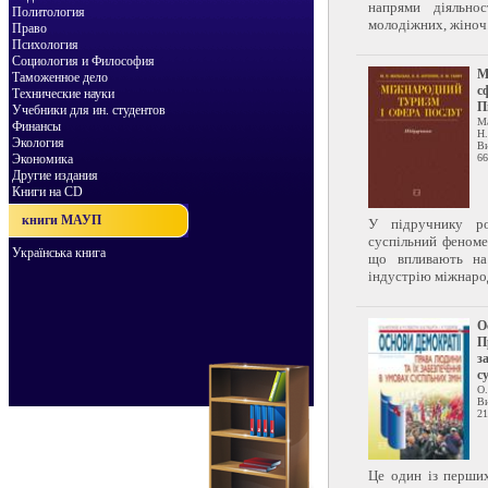
напрями діяльнос
Политология
молодіжних, жіноч.
Право
Психология
Социология и Философия
М
Таможенное дело
с
Технические науки
П
Учебники для ин. студентов
М
Финансы
Н.
Экология
Ви
Экономика
66
Другие издания
Книги на CD
книги МАУП
У підручнику ро
суспільний феноме
Українська книга
що впливають на
індустрію міжнарод
О
П
з
с
О.
Ви
21
Це один із перших