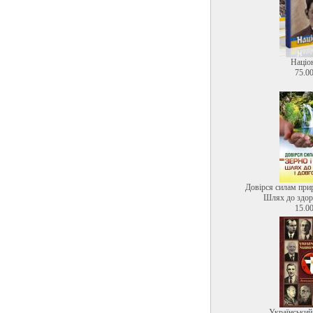
Націо
75.00
Довірся силам прир
Шлях до здоро
15.00
Український