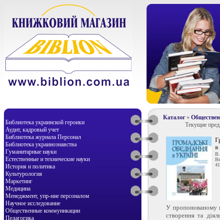
Каталог
»
Обществе
Библиотека украинской героики
Текущие пре
Аудит, кадровый учет
Библиотека журнала Персонал
Г
Библиотека украинознавства
в
Гуманитарные науки
В.
Естественные и технические науки
Ви
41
История и политика
Культурология
Маркетинг
Медицина
Менеджмент, упр-ние персоналом
Научное исследование
У пропонованому п
Общественные коммуникации
створення та діял
Педагогика