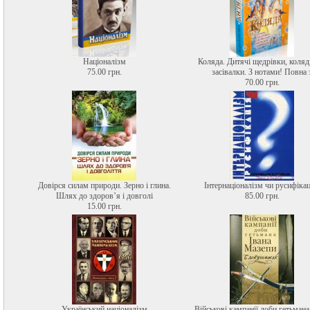
Націоналізм
Коляда. Дитячі щедрівки, коляд
75.00 грн.
засівалки. З нотами! Повна 
70.00 грн.
Довірся силам природи. Зерно і глина.
Інтернаціоналізм чи русифікац
Шлях до здоров’я і довголі
85.00 грн.
15.00 грн.
Український націоналізм
Військові кампанії доби гетьмана