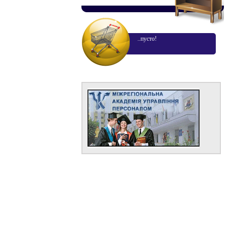
..пусто!