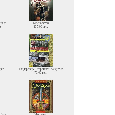
ки та
Московство
з
135.00 грн.
ія?
Бандеровцы – герои или бандиты?
70.00 грн.
 Івана
Меч Арея