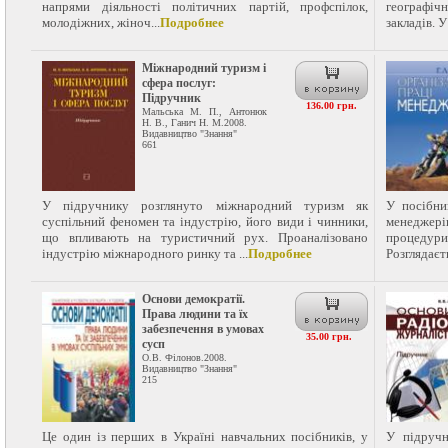
напрями діяльності політичних партій, профспілок,
географі
молодіжних, жіноч...
Подробнее
закладів. У
Міжнародний туризм і
сфера послуг:
Підручник
136.00 грн.
Мальська М. П., Антонюк
Н. В., Ганич Н. М.2008.
Видавництво "Знання"
661
У підручнику розглянуто міжнародний туризм як
У посібни
суспільний феномен та індустрію, його види і чинники,
менеджерів
що впливають на туристичний рух. Проаналізовано
процедур
індустрію міжнародного ринку та ...
Подробнее
Розглядаєть
Основи демократії.
Права людини та їх
забезпечення в умовах
35.00 грн.
сусп
О.В. Філонов.2008.
Видавництво "Знання"
215
Це один із перших в Україні навчальних посібників, у
У підручн