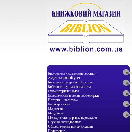
Библиотека украинской героики
Аудит, кадровый учет
Библиотека журнала Персонал
Библиотека украинознавства
Гуманитарные науки
Естественные и технические науки
История и политика
Культурология
Маркетинг
Медицина
Менеджмент, упр-ние персоналом
Научное исследование
Общественные коммуникации
Педагогика