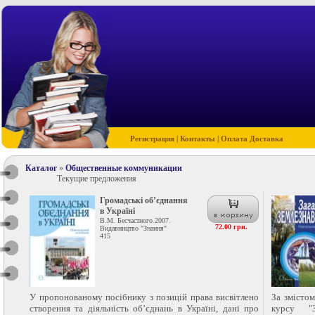
Регистрация
|
Контакты
|
Оплата Доставка
Каталог
»
Общественные коммуникации
Текущие предложения
Громадські об’єднання
в Україні
В.М. Бесчастного.2007.
72.00 грн.
Видавництво "Знання"
415
У пропонованому посібнику з позицій права висвітлено
За змісто
створення та діяльність об’єднань в Україні, дані про
курсу "З