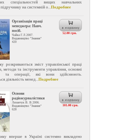
чних спеціальностей вищих навчальних
 підручнику на системній о...
Подробнее
Організація праці
менеджера: Навч.
посіб.
52.00 грн.
Чайка Г.Л.2007.
Видавництво "Знання"
420
ку розкриваються зміст управлінської праці
, методи та інструменти управління, основні
и та операції, які вони здійснюють.
ся діяльність менед...
Подробнее
Основи
радіожурналістики
Лизанчук В. В.2006.
101.00 грн.
Видавництво "Знання"
628
ику вперше в Україні системно викладено