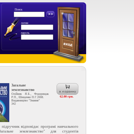
Поиск
логин
пароль
Загальне
землезнавство
Олійник Я.Б., Федорищак
62.00 грн.
Р.П., Шищенко П.Г.2008.
Видавництво "Знання"
342
м підручник відповідає програмі навчального
агальне землезнавство" для студентів