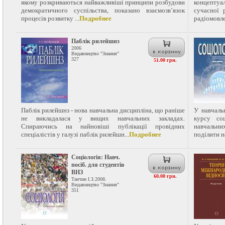
якому розкриваються найважливіші принципи розбудови
концепту
демократичного суспільства, показано взаємозв’язок
сучасної 
процесів розвитку ...
Подробнее
радіомовлен
Паблік рилейшнз
2006
Видавництво "Знання"
327
51.00 грн.
Паблік рилейшнз - нова навчальна дисципліна, що раніше
У навчаль
не викладалася у вищих навчальних закладах.
курсу со
Спираючись на найновіші публікації провідних
навчальних
спеціалістів у галузі паблік рилейшн...
Подробнее
поділити на
Соціологія: Навч.
посіб. для студентів
ВНЗ
60.00 грн.
Танчин І.З.2008.
Видавництво "Знання"
351