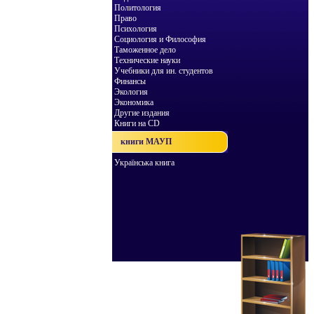
Политология
Право
Психология
Социология и Философия
Таможенное дело
Технические науки
Учебники для ин. студентов
Финансы
Экология
Экономика
Другие издания
Книги на CD
книги МАУП
Українська книга