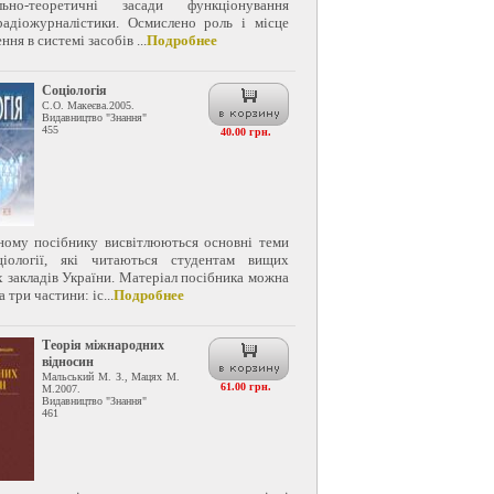
ально-теоретичні засади функціонування
радіожурналістики. Осмислено роль і місце
ня в системі засобів ...
Подробнее
Соціологія
С.О. Макеєва.2005.
Видавництво "Знання"
455
40.00 грн.
ному посібнику висвітлюються основні теми
ціології, які читаються студентам вищих
 закладів України. Матеріал посібника можна
 три частини: іс...
Подробнее
Теорія міжнародних
відносин
Мальський М. З., Мацях М.
61.00 грн.
М.2007.
Видавництво "Знання"
461