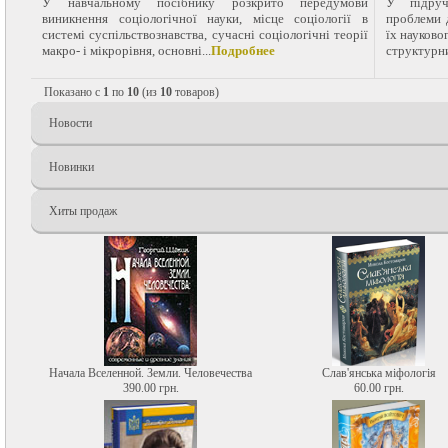
У навчальному посібнику розкрито передумови
У підруч
виникнення соціологічної науки, місце соціології в
проблеми 
системі суспільствознавства, сучасні соціологічні теорії
їх науково
макро- і мікрорівня, основні...
Подробнее
структурни
Показано с
1
по
10
(из
10
товаров)
Новости
Новинки
Хиты продаж
Начала Вселенной. Земли. Человечества
Слав'янська міфологія
390.00 грн.
60.00 грн.