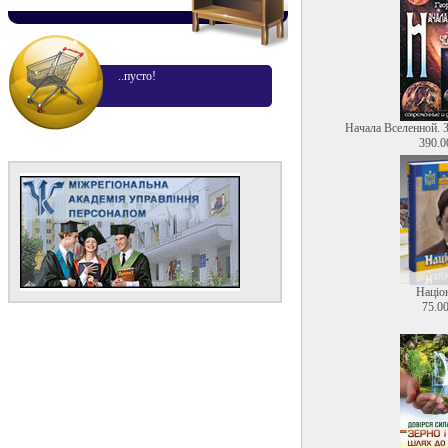
..пусто!
Начала Вселенной. 
390.0
Націо
75.00