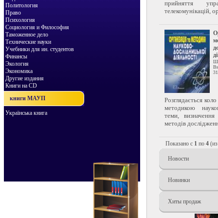
прийняття уп
Политология
телекомунікацій, орг
Право
Психология
Социология и Философия
О
Таможенное дело
м
Технические науки
д
Учебники для ин. студентов
д
Финансы
Ш
Экология
Ви
Экономика
31
Другие издания
Книги на CD
книги МАУП
Розглядається коло
методикою науков
Українська книга
теми, визначення
методів дослідження
Показано с
1
по
4
(и
Новости
Новинки
Хиты продаж