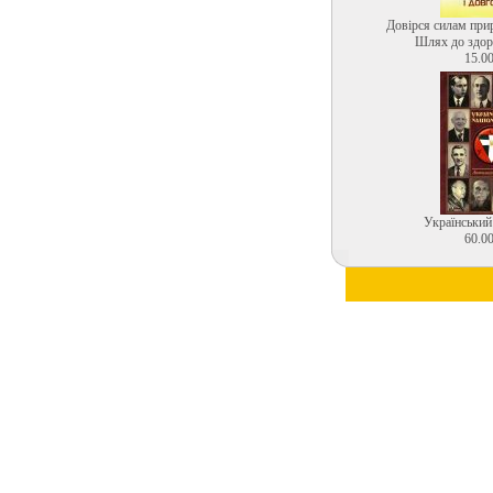
Довірся силам прир
Шлях до здоро
15.00
Український
60.00