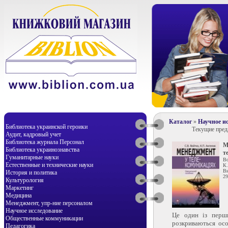
Каталог
»
Научное и
Библиотека украинской героики
Текущие пре
Аудит, кадровый учет
Библиотека журнала Персонал
М
Библиотека украинознавства
т
Гуманитарные науки
В
Естественные и технические науки
К.
Ви
История и политика
29
Культурология
Маркетинг
Медицина
Менеджмент, упр-ние персоналом
Научное исследование
Це один із перши
Общественные коммуникации
розкриваються осо
Педагогика