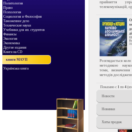
прийняття уп
Политология
телекомунікацій, орг
Право
Психология
Социология и Философия
О
Таможенное дело
м
Технические науки
д
Учебники для ин. студентов
д
Финансы
Ш
Экология
Ви
Экономика
31
Другие издания
Книги на CD
книги МАУП
Розглядається коло
методикою науков
Українська книга
теми, визначення
методів дослідження
Показано с
1
по
4
(и
Новости
Новинки
Хиты продаж