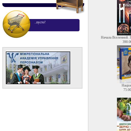
..пусто!
Начала Вселенной. 
390.0
Націо
75.00