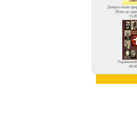
Довірся силам прир
Шлях до здоро
15.00
Український
60.00