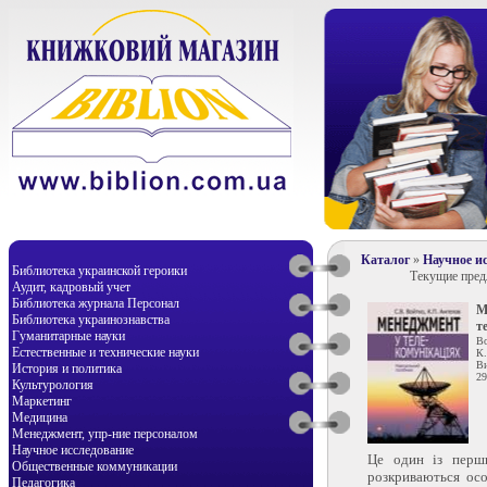
Каталог
»
Научное и
Библиотека украинской героики
Текущие пре
Аудит, кадровый учет
Библиотека журнала Персонал
М
Библиотека украинознавства
т
Гуманитарные науки
В
Естественные и технические науки
К.
Ви
История и политика
29
Культурология
Маркетинг
Медицина
Менеджмент, упр-ние персоналом
Научное исследование
Це один із перши
Общественные коммуникации
розкриваються осо
Педагогика