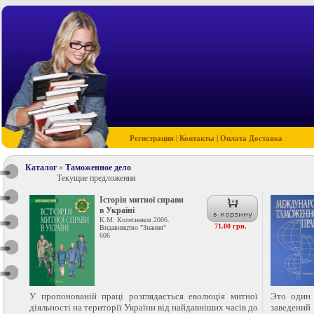
Регистрация
|
Контакты
|
Оплата Доставка
Каталог
»
Таможенное дело
Текущие предложения
Історія митної справи
в Україні
К.М. Колесников.2006.
71.00 грн.
Видавництво "Знання"
606
У пропонованій праці розглядається еволюція митної
Это один
діяльності на території України від найдавніших часів до
заведени