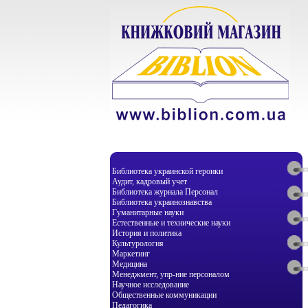
Библиотека украинской героики
Аудит, кадровый учет
Библиотека журнала Персонал
Библиотека украинознавства
Гуманитарные науки
Естественные и технические науки
История и политика
Культурология
Маркетинг
Медицина
Менеджмент, упр-ние персоналом
Научное исследование
Общественные коммуникации
Педагогика