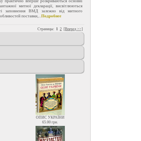
ку практично вперше розкриваються основні
вантажної митної декларації, висвітлюються
сті заповнення ВМД залежно від митного
обливостей поставки,...
Подробнее
Страницы:
1
2
[Вперед >>]
ОПИС УКРАЇНИ
65.00 грн.