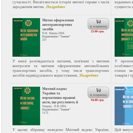
сучасності. Висвітлюється історія митної справи з часів
изданных в
зародження митни...
Подробнее
сущность и
Митне оформлення
автотранспортних
засобів
23.00 грн.
П.В. Пашка.2004.
Видавництво "Знання"
237
У книзі розглядаються питання, пов'язані з митним
У пропон
контролем та митним оформленням автомобільних
особливос
транспортних засобів, у тому числі транспортних
етапах м
засобів індивідуального користування...
Подробнее
товарів і т
Митний кодекс
України та
нормативно-правові
94.00 грн.
акти, що регулюють й
Упоряд.: П.В.2004.
Видавництво "Знання"
1173
У цьому збірнику наведено Митний кодекс України,
Цей випус