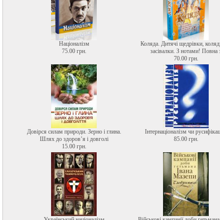
Націоналізм
Коляда. Дитячі щедрівки, коляд
75.00 грн.
засівалки. З нотами! Повна 
70.00 грн.
Довірся силам природи. Зерно і глина.
Інтернаціоналізм чи русифікац
Шлях до здоров’я і довголі
85.00 грн.
15.00 грн.
Український націоналізм
Військові кампанії доби гетьмана