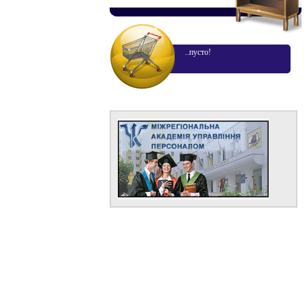
..пусто!