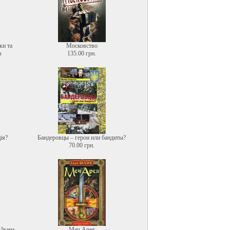
ки та
Московство
з
135.00 грн.
ія?
Бандеровцы – герои или бандиты?
70.00 грн.
 Івана
Меч Арея