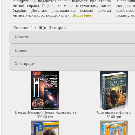
У підручнику подаються основні відомості про історію
У посібни
митної справи, її роль та місце в сучасному житті
складові 
України. Детально розглядаються основні режими
особливо
митного контролю, порядок митн...
Подробнее
режиму, ос
Показано с
1
по
10
(из
11
товаров)
Новости
Новинки
Хиты продаж
Начала Вселенной. Земли. Человечества
Слав'янська міфологія
390.00 грн.
60.00 грн.