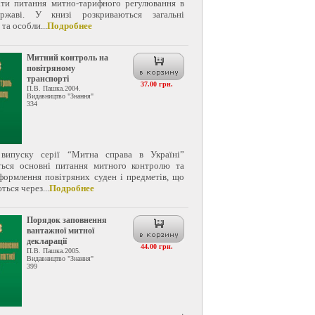
ати питання митно-тарифного регулювання в
ржаві. У книзі розкриваються загальні
та особли...
Подробнее
Митний контроль на
повітряному
транспорті
37.00 грн.
П.В. Пашка.2004.
Видавництво "Знання"
334
випуску серії “Митна справа в Україні”
ться основні питання митного контролю та
формлення повітряних суден і предметів, що
ься через...
Подробнее
Порядок заповнення
вантажної митної
декларації
44.00 грн.
П.В. Пашка.2005.
Видавництво "Знання"
399