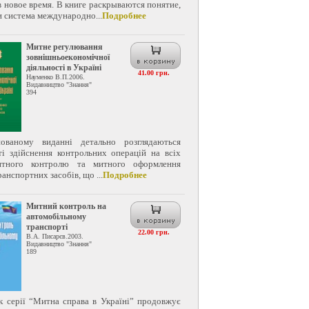
 новое время. В книге раскрываются понятие,
 система международно...
Подробнее
Митне регулювання
зовнішньоекономічної
діяльності в Україні
41.00 грн.
Науменко В.П.2006.
Видавництво "Знання"
394
ованому виданні детально розглядаються
ті здійснення контрольних операцій на всіх
итного контролю та митного оформлення
ранспортних засобів, що ...
Подробнее
Митний контроль на
автомобільному
транспорті
22.00 грн.
В.А. Писарєв.2003.
Видавництво "Знання"
189
к серії “Митна справа в Україні” продовжує