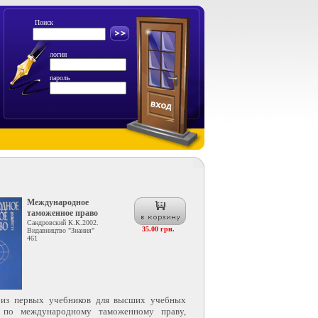
Поиск
логин
пароль
Международное
таможенное право
Сандровский К.К.2002.
35.00 грн.
Видавництво "Знання"
461
 из первых учебников для высших учебных
й по международному таможенному праву,