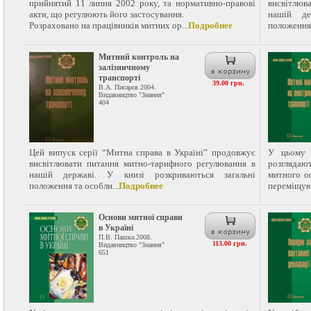
прийнятий 11 липня 2002 року, та нормативно-правові
висвітлюв
акти, що регулюють його застосування.
нашій де
Розраховано на працівників митних ор...
Подробнее
положення 
Митний контроль на
залізничному
транспорті
39.00 грн.
В.А. Писарєв.2004.
Видавництво "Знання"
404
Цей випуск серії “Митна справа в Україні” продовжує
У цьому 
висвітлювати питання митно-тарифного регулювання в
розглядаю
нашій державі. У книзі розкриваються загальні
митного о
положення та особли...
Подробнее
переміщуют
Основи митної справи
в Україні
П.В. Пашка.2008.
113.00 грн.
Видавництво "Знання"
651