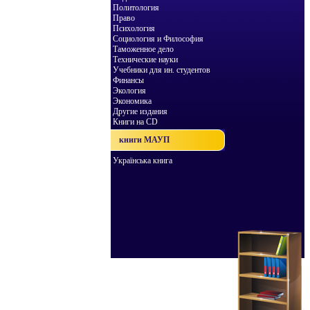
Политология
Право
Психология
Социология и Философия
Таможенное дело
Технические науки
Учебники для ин. студентов
Финансы
Экология
Экономика
Другие издания
Книги на CD
книги МАУП
Українська книга