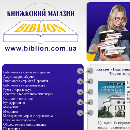
Каталог
»
Педагогик
Библиотека украинской героики
Текущие пре
Аудит, кадровый учет
Библиотека журнала Персонал
І
Библиотека украинознавства
о
Гуманитарные науки
д
Естественные и технические науки
Ме
История и политика
Ви
33
Культурология
Маркетинг
Медицина
Менеджмент, упр-ние персоналом
Научное исследование
Це один із перших
Общественные коммуникации
якому становленн
Педагогика