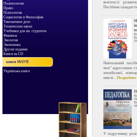
контексті розвит
Политология
Посібник складаєтьс
Право
Психология
Социология и Философия
М
Таможенное дело
і
Технические науки
по
Учебники для ин. студентов
Ви
Финансы
Ви
Экология
20
Экономика
Другие издания
Книги на CD
книги МАУП
Навчальний посіб
мов” адресовано ст
Українська книга
англійської, німе
школі....
Подробнее
П
К
Ом
Ви
44
У підручнику розгл