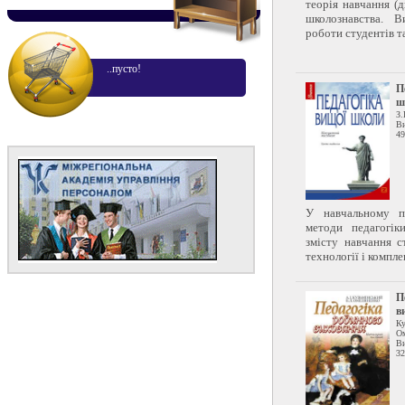
теорія навчання (д
школознавства. В
роботи студентів та 
..пусто!
П
ш
З.
Ви
49
У навчальному п
методи педагогік
змісту навчання с
технології і компле
П
в
К
Ом
Ви
32