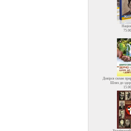
Націо
75.00
Довірся силам прир
Шлях до здоро
15.00
Український