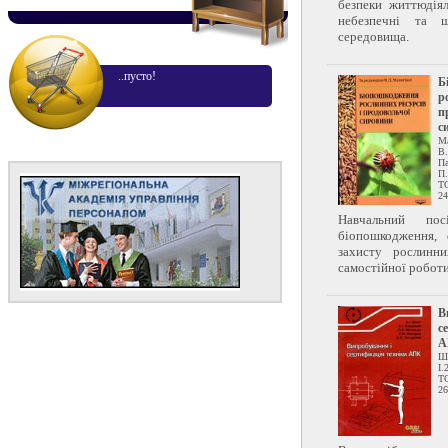
безпеки життюдіял
небезпечні та ш
середовища.
..пусто!
Б
р
п
с
Ма
В
Па
П.
Т
24
Навчальний по
біопошкодження, ф
захисту рослинн
самостійної роботи 
В
с
А
Шм
І.
Т
26