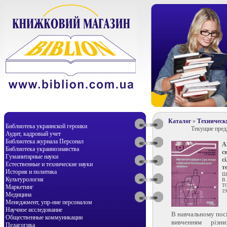
Каталог
»
Техническ
Библиотека украинской героики
Текущие пре
Аудит, кадровый учет
Библиотека журнала Персонал
А
Библиотека украинознавства
с
Гуманитарные науки
с
Естественные и технические науки
т
История и политика
Шм
Культурология
В.
Т
Маркетинг
19
Медицина
Менеджмент, упр-ние персоналом
Научное исследование
В навчальному посі
Общественные коммуникации
вивченням різн
Педагогика