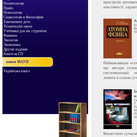
пристроїв автомати
Политология
властивості, характе
Право
Психология
Социология и Философия
А
Таможенное дело
Бі
Технические науки
Ви
Учебники для ин. студентов
55
Финансы
Экология
Экономика
Другие издания
Книги на CD
книги МАУП
Найважливіша особ
що автори голов
Українська книга
систематизації 
лежить в основі суч
Б
ж
Ск
Т
Ті
М.
Т
42
Висвітлено сучасн