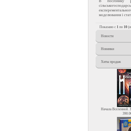
В посібнику ро
сільськогосподар
експерементальн
моделювання і стат
Показано с
1
по
10
(
Новости
Новинки
Хиты продаж
Начала Вселенной. 
390.0