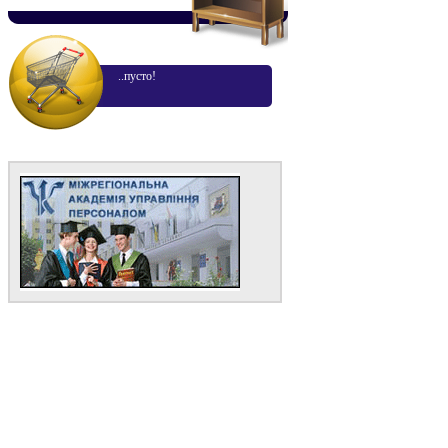
..пусто!