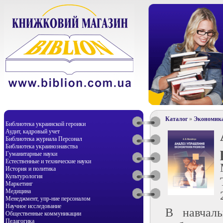
Каталог
»
Экономик
Библиотека украинской героики
Аудит, кадровый учет
Библиотека журнала Персонал
Библиотека украинознавства
Гуманитарные науки
Естественные и технические науки
История и политика
Культурология
Маркетинг
Медицина
Менеджмент, упр-ние персоналом
Научное исследование
В навчаль
Общественные коммуникации
Педагогика