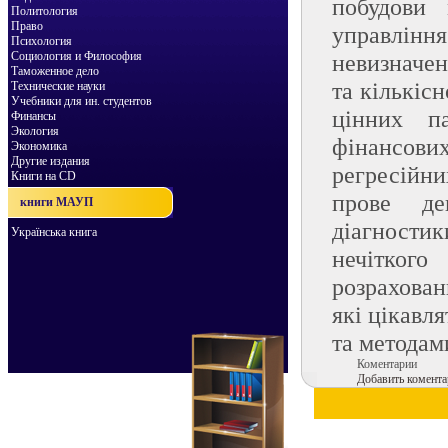
побудови 
Политология
Право
управлін
Психология
Социология и Философия
невизначен
Таможенное дело
та кількіс
Технические науки
Учебники для ин. студентов
цінних па
Финансы
Экология
фінансов
Экономика
Другие издания
регресійн
Книги на CD
прове де
книги МАУП
діагности
Українська книга
нечітког
розрахован
які цікавл
та методам
Коментарии
Добавить комента