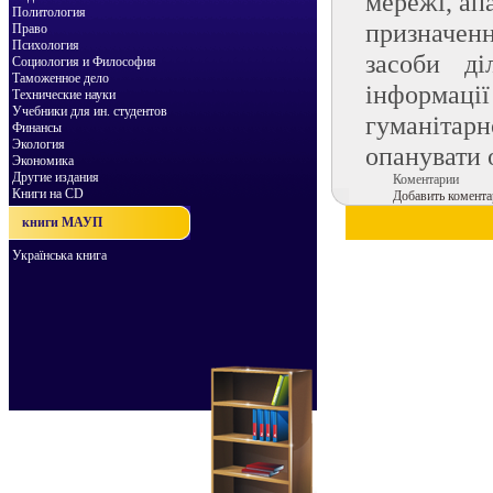
мережі, ап
Политология
призначенн
Право
Психология
засоби ді
Социология и Философия
Таможенное дело
інформації
Технические науки
Учебники для ин. студентов
гуманітарн
Финансы
Экология
опанувати 
Экономика
Другие издания
Коментарии
Книги на CD
Добавить комента
книги МАУП
Українська книга