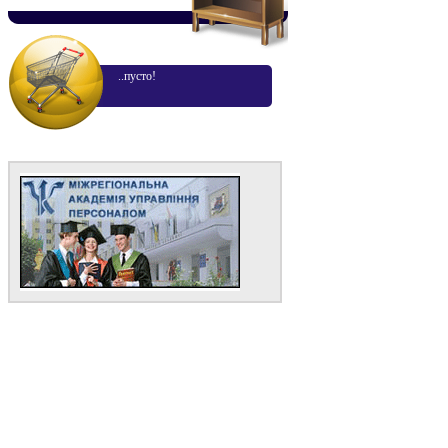
..пусто!