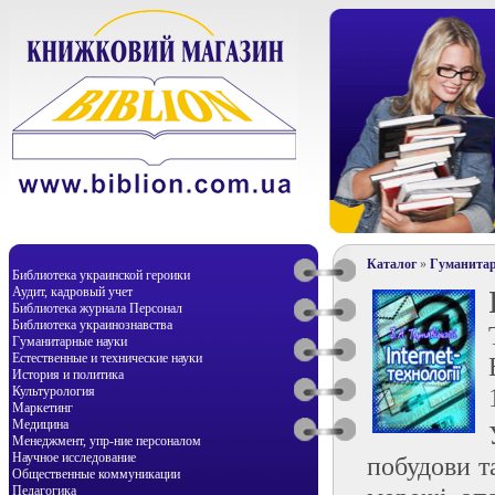
Каталог
»
Гуманитар
Библиотека украинской героики
Аудит, кадровый учет
Библиотека журнала Персонал
Библиотека украинознавства
Гуманитарные науки
Естественные и технические науки
История и политика
Культурология
Маркетинг
Медицина
Менеджмент, упр-ние персоналом
Научное исследование
побудови т
Общественные коммуникации
Педагогика