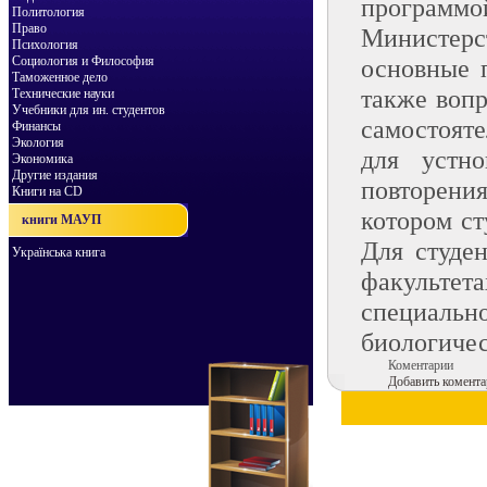
программо
Политология
Право
Министер
Психология
Социология и Философия
основные 
Таможенное дело
также вопр
Технические науки
Учебники для ин. студентов
самостоят
Финансы
Экология
для устн
Экономика
Другие издания
повторения
Книги на CD
котором ст
книги МАУП
Для студе
Українська книга
факульте
специаль
биологичес
Коментарии
Добавить комента