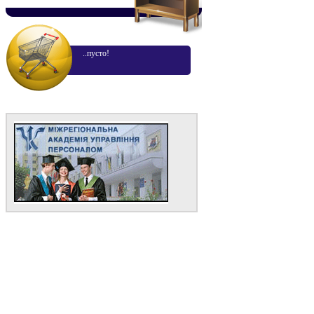
..пусто!