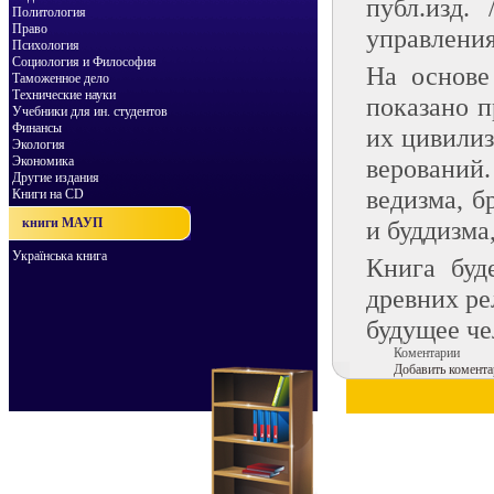
публ.изд.
Политология
Право
управления 
Психология
Социология и Философия
На основе
Таможенное дело
Технические науки
показано п
Учебники для ин. студентов
Финансы
их цивилиз
Экология
Экономика
верований
Другие издания
ведизма, б
Книги на CD
книги МАУП
и буддизма
Українська книга
Книга буд
древних ре
будущее че
Коментарии
Добавить комента