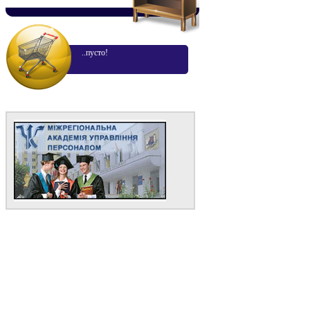
..пусто!