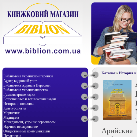
Каталог
»
История и
Библиотека украинской героики
Аудит, кадровый учет
Библиотека журнала Персонал
Библиотека украинознавства
Гуманитарные науки
Естественные и технические науки
История и политика
Культурология
Маркетинг
Медицина
Менеджмент, упр-ние персоналом
Научное исследование
Арийские 
Общественные коммуникации
Педагогика