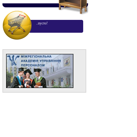
..пусто!