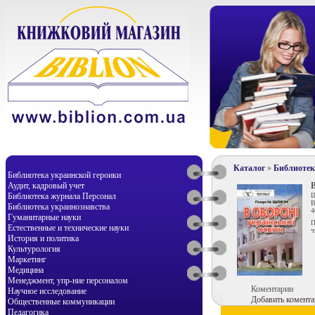
Каталог
»
Библиотек
Библиотека украинской героики
Аудит, кадровый учет
В
Библиотека журнала Персонал
Щ
В
Библиотека украинознавства
4
Гуманитарные науки
П
Естественные и технические науки
ч
История и политика
Культурология
Маркетинг
Медицина
Менеджмент, упр-ние персоналом
Коментарии
Научное исследование
Добавить комента
Общественные коммуникации
Педагогика