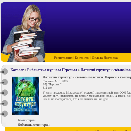
Регистрация
|
Контакты
|
Оплата Доставка
Каталог
»
Библиотека журнала Персонал
»
Латентні структури світової по
Латентні структури світової політики. Нариси з конспір
Сенченко М. І. 2005.
ВД "Персонал"
312 стр.
У книзі академіка Міжнародної академії інформатизації при ООН йдет
усьому світі, впли­вають на перебіг міжнародних подій, а також, з
навіть не здогадуються, хто і як впливає на їхні долі.
Коментарии
Добавить коментарии