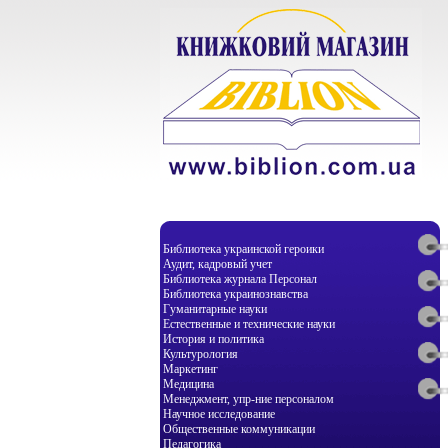
Библиотека украинской героики
Аудит, кадровый учет
Библиотека журнала Персонал
Библиотека украинознавства
Гуманитарные науки
Естественные и технические науки
История и политика
Культурология
Маркетинг
Медицина
Менеджмент, упр-ние персоналом
Научное исследование
Общественные коммуникации
Педагогика