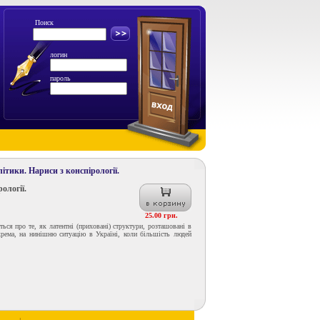
Поиск
логин
пароль
літики. Нариси з конспірології.
ології.
25.00 грн.
ься про те, як латентні (приховані) структури, розташовані в
окрема, на нинішню ситуацію в Україні, коли більшість людей