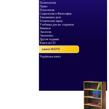
Политология
Право
Психология
Социология и Философия
Таможенное дело
Технические науки
Учебники для ин. студентов
Финансы
Экология
Экономика
Другие издания
Книги на CD
книги МАУП
Українська книга