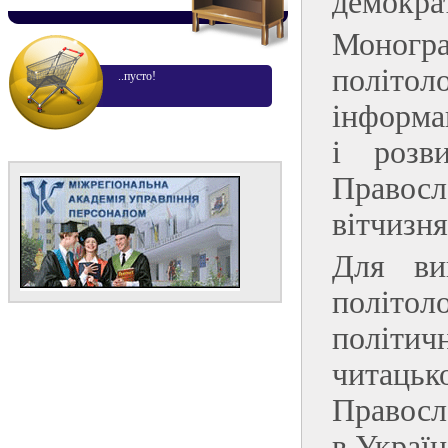
демократ
Моногр
політо
..пусто!
інформа
і розв
Правосл
вітчизня
Для ви
політоло
політич
читацьк
Правосл
в Україн