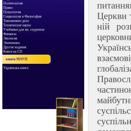
питання
Политология
Право
Психология
Церкви т
Социология и Философия
Таможенное дело
ній роз
Технические науки
Учебники для ин. студентов
Финансы
церков
Экология
Экономика
Україн
Другие издания
Книги на CD
взаємо
книги МАУП
глобал
Українська книга
Правосл
частин
майбутнь
суспіль
суспіль