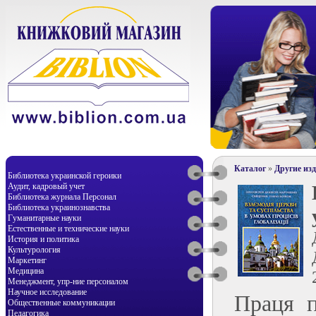
Каталог
»
Другие из
Библиотека украинской героики
Аудит, кадровый учет
Библиотека журнала Персонал
Библиотека украинознавства
Гуманитарные науки
Естественные и технические науки
История и политика
Культурология
Маркетинг
Медицина
Менеджмент, упр-ние персоналом
Научное исследование
Праця п
Общественные коммуникации
Педагогика