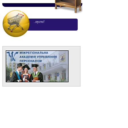
..пусто!