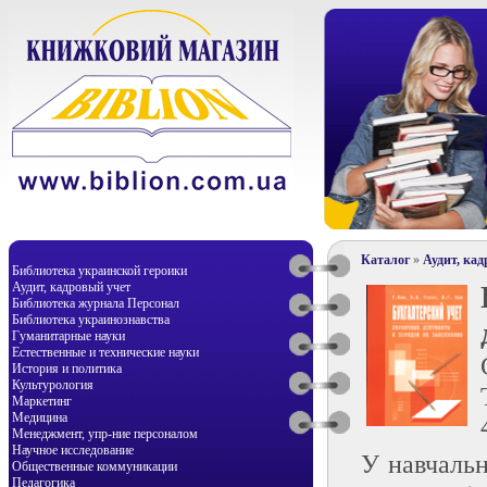
Каталог
»
Аудит, кад
Библиотека украинской героики
Аудит, кадровый учет
Библиотека журнала Персонал
Библиотека украинознавства
Гуманитарные науки
Естественные и технические науки
История и политика
Культурология
Маркетинг
Медицина
Менеджмент, упр-ние персоналом
Научное исследование
У навчальн
Общественные коммуникации
Педагогика