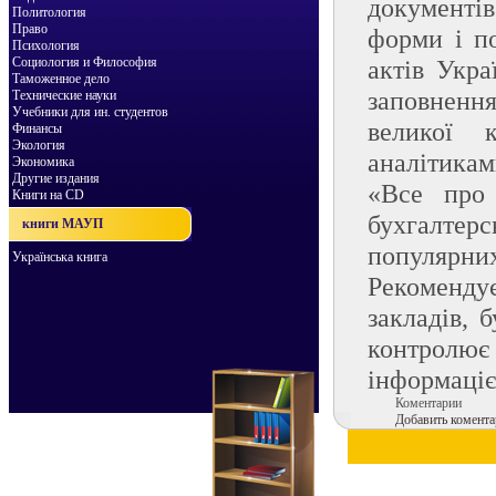
документів
Политология
Право
форми і п
Психология
Социология и Философия
актів Укра
Таможенное дело
заповненн
Технические науки
Учебники для ин. студентов
великої к
Финансы
Экология
аналітикам
Экономика
Другие издания
«Все про 
Книги на CD
бухгалтерс
книги МАУП
популярни
Українська книга
Рекомендує
закладів, 
контролює
інформаціє
Коментарии
Добавить комента