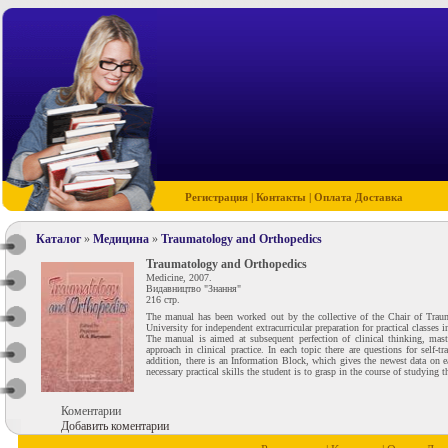
Регистрация
|
Контакты
|
Оплата Доставка
Каталог
»
Медицина
»
Traumatology and Orthopedics
Traumatology and Orthopedics
Medicine, 2007.
Видавництво "Знання"
216 стр.
The manual has been worked out by the collective of the Chair of Tra
University for independent extracurricular preparation for practical classes
The manual is aimed at subsequent perfection of clinical thinking, master
approach in clinical practice. In each topic there are questions for self-t
addition, there is an Information Block, which gives the newest data on e
necessary practical skills the student is to grasp in the course of studying
Коментарии
Добавить коментарии