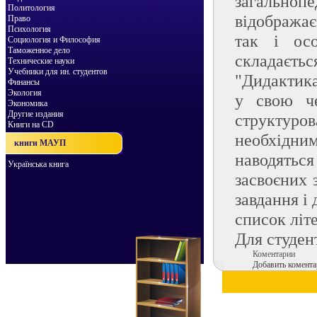
загально
Политология
відображає
Право
Психология
так і осо
Социология и Философия
Таможенное дело
складаєть
Технические науки
Учебники для ин. студентов
"Дидактика
Финансы
Экология
у свою че
Экономика
Другие издания
структур
Книги на CD
необхідним
книги МАУП
наводяться
Українська книга
засвоєних 
завдання і
список літ
Для студен
Коментарии
Добавить комента