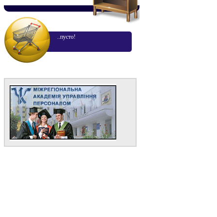
..пусто!