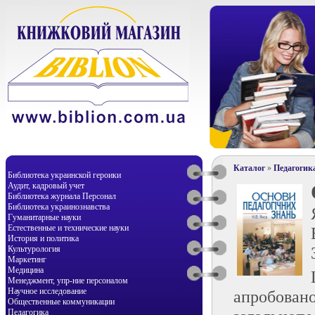
Каталог
»
Педагогик
Библиотека украинской героики
Аудит, кадровый учет
Библиотека журнала Персонал
Библиотека украинознавства
Гуманитарные науки
Естественные и технические науки
История и политика
Культурология
Маркетинг
Медицина
Менеджмент, упр-ние персоналом
Научное исследование
апробова
Общественные коммуникации
Педагогика