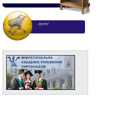
..пусто!