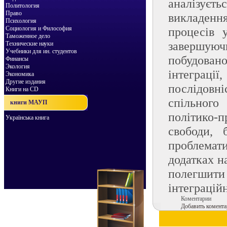
аналізуєт
Политология
Право
викладенн
Психология
Социология и Философия
процесів 
Таможенное дело
завершую
Технические науки
Учебники для ин. студентов
побудовано
Финансы
Экология
інтеграці
Экономика
Другие издания
послідовн
Книги на CD
спільного
книги МАУП
політико-
Українська книга
свободи, 
проблемат
додатках н
полегшити
інтеграцій
Коментарии
Добавить комента