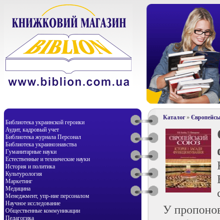
Каталог
»
Європейськ
Библиотека украинской героики
Аудит, кадровый учет
Библиотека журнала Персонал
Библиотека украинознавства
Гуманитарные науки
Естественные и технические науки
История и политика
Культурология
Маркетинг
Медицина
Менеджмент, упр-ние персоналом
Научное исследование
У пропонов
Общественные коммуникации
Педагогика