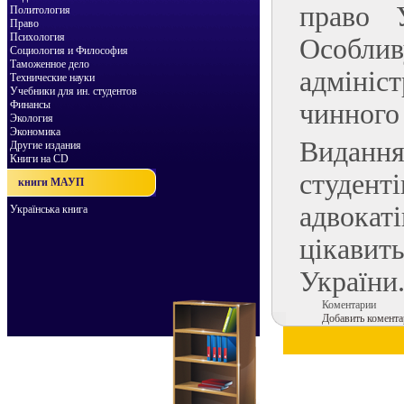
право 
Политология
Право
Психология
Особлив
Социология и Философия
Таможенное дело
адмініс
Технические науки
Учебники для ин. студентов
Финансы
чинного 
Экология
Экономика
Виданн
Другие издания
Книги на CD
студент
книги МАУП
адвокат
Українська книга
цікавит
України
Коментарии
Добавить комента