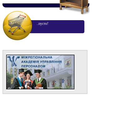
..пусто!