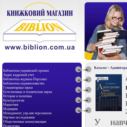
Каталог
»
Адміністра
Библиотека украинской героики
Аудит, кадровый учет
Библиотека журнала Персонал
Библиотека украинознавства
Гуманитарные науки
Естественные и технические науки
История и политика
Культурология
Маркетинг
Медицина
Менеджмент, упр-ние персоналом
Научное исследование
У навч
Общественные коммуникации
Педагогика