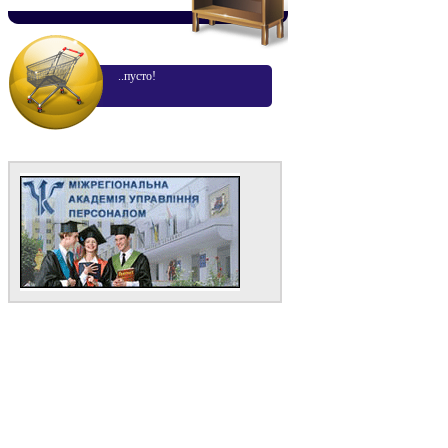
..пусто!