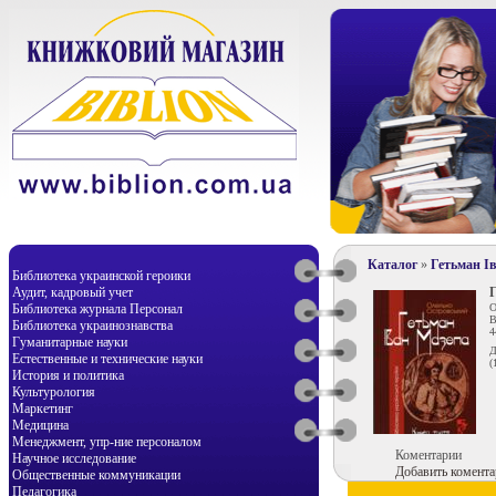
Каталог
»
Гетьман І
Библиотека украинской героики
Аудит, кадровый учет
Библиотека журнала Персонал
О
В
Библиотека украинознавства
4
Гуманитарные науки
Д
Естественные и технические науки
(
История и политика
Культурология
Маркетинг
Медицина
Менеджмент, упр-ние персоналом
Коментарии
Научное исследование
Добавить комента
Общественные коммуникации
Педагогика