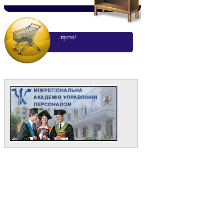
..пусто!