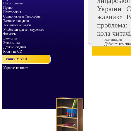
лицарсько
Политология
України С
Право
Психология
жавника В
Социология и Философия
Таможенное дело
проблема: 
Технические науки
Учебники для ин. студентов
кола читачі
Финансы
Экология
Коментарии
Экономика
Добавить комента
Другие издания
Книги на CD
книги МАУП
Українська книга