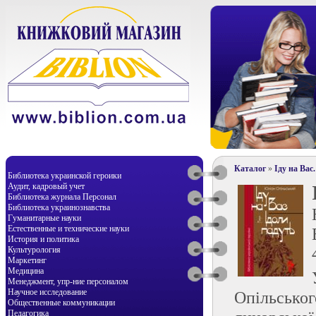
Каталог
»
Іду на Вас
Библиотека украинской героики
Аудит, кадровый учет
Библиотека журнала Персонал
Библиотека украинознавства
Гуманитарные науки
Естественные и технические науки
История и политика
Культурология
Маркетинг
Медицина
Менеджмент, упр-ние персоналом
Научное исследование
Опіль­ськ
Общественные коммуникации
Педагогика