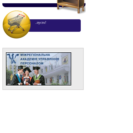
..пусто!