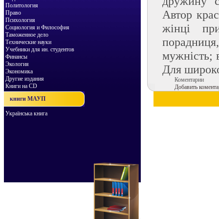
дружину с
Политология
Автор крас
Право
Психология
жінці пр
Социология и Философия
Таможенное дело
порадниця,
Технические науки
Учебники для ин. студентов
мужність; 
Финансы
Экология
Для широко
Экономика
Другие издания
Коментарии
Книги на CD
Добавить комента
книги МАУП
Українська книга