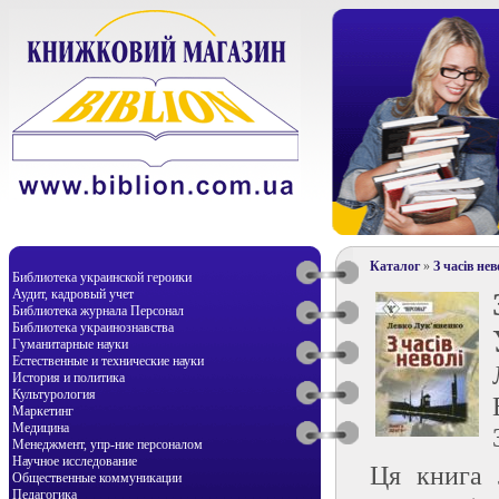
Каталог
»
З часів не
Библиотека украинской героики
Аудит, кадровый учет
Библиотека журнала Персонал
Библиотека украинознавства
Гуманитарные науки
Естественные и технические науки
История и политика
Культурология
Маркетинг
Медицина
Менеджмент, упр-ние персоналом
Научное исследование
Ця книга 
Общественные коммуникации
Педагогика