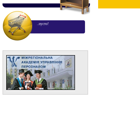
..пусто!