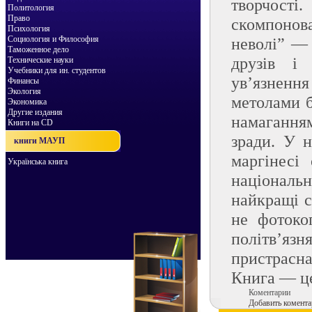
творчості
Политология
Право
скомпонова
Психология
Социология и Философия
неволі” — 
Таможенное дело
друзів і 
Технические науки
Учебники для ин. студентов
ув’язнення
Финансы
Экология
метолами б
Экономика
Другие издания
намаганням
Книги на CD
зради. У н
книги МАУП
маргінесі 
Українська книга
національ
найкращі с
не фотокоп
політв’яз
пристрасна
Книга — це
Коментарии
Добавить комента