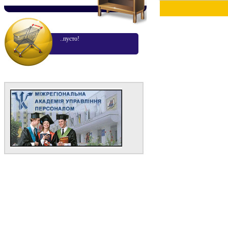
..пусто!