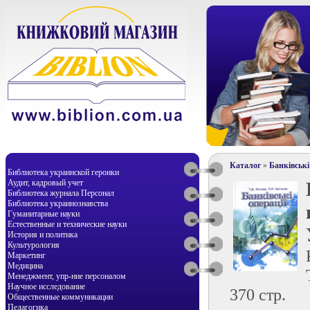
Каталог
»
Банківськ
Библиотека украинской героики
Аудит, кадровый учет
Библиотека журнала Персонал
Библиотека украинознавства
Гуманитарные науки
Естественные и технические науки
История и политика
Культурология
Маркетинг
Медицина
Менеджмент, упр-ние персоналом
Научное исследование
370 стр.
Общественные коммуникации
Педагогика