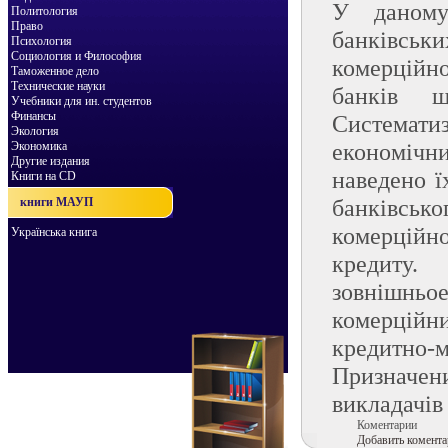
У даному 
Политология
Право
банківськи
Психология
Социология и Философия
комерційн
Таможенное дело
Технические науки
банків щ
Учебники для ин. студентов
Финансы
Системати
Экология
економічн
Экономика
Другие издания
наведено ї
Книги на CD
банківсь
книги МАУП
комерційн
Українська книга
кредиту
зовнішньо
комерційн
кредитно-м
Призначен
викладачів
Коментарии
Добавить комента