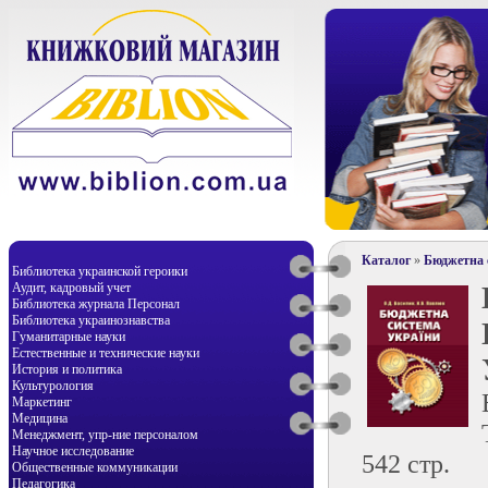
Каталог
»
Бюджетна 
Библиотека украинской героики
Аудит, кадровый учет
Библиотека журнала Персонал
Библиотека украинознавства
Гуманитарные науки
Естественные и технические науки
История и политика
Культурология
Маркетинг
Медицина
Менеджмент, упр-ние персоналом
Научное исследование
542 стр.
Общественные коммуникации
Педагогика