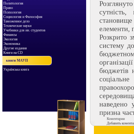
Розглянуто
Политология
Право
сутнiсть,
Психология
Социология и Философия
становище 
Таможенное дело
Технические науки
елементи, 
Учебники для ин. студентов
Финансы
Розкрито з
Экология
систему до
Экономика
Другие издания
бюджетном
Книги на CD
органiзац
книги МАУП
бюджетiв н
Українська книга
соцiальне
правоохор
середовища
наведено 
призна чає
Коментарии
Добавить комента