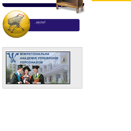
..пусто!