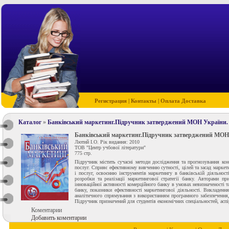
Регистрация
|
Контакты
|
Оплата Доставка
Каталог
»
Банківський маркетинг.Підручник затверджений МОН України.
Банківський маркетинг.Підручник затверджений МОН
Лютий І.О. Рік видання: 2010
ТОВ "Центр учбової літератури"
775 стр.
Підручник містить сучасні методи дослідження та прогнозування ко
послуг. Сприяє ефективному вивченню сутності, цілей та засад маркет
і послуг, освоєнню інструментів маркетингу в банківській діяльност
розробки та реалізації маркетингової стратегії банку. Авторами п
інноваційної активності комерційного банку в умовах невизначеності т
банку, показники ефективності маркетингової діяльності. Викладенн
аналітичного спрямування з використанням програмного забезпечення,
Підручник призначений для студентів економічних спеціальностей, аспі
Коментарии
Добавить коментарии