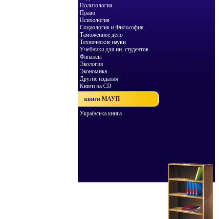
Политология
Право
Психология
Социология и Философия
Таможенное дело
Технические науки
Учебники для ин. студентов
Финансы
Экология
Экономика
Другие издания
Книги на CD
книги МАУП
Українська книга