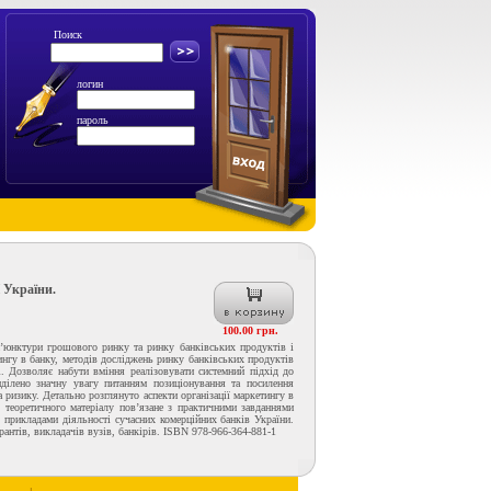
Поиск
логин
пароль
 України.
100.00 грн.
н’юнктури грошового ринку та ринку банківських продуктів і
ингу в банку, методів досліджень ринку банківських продуктів
і. Дозволяє набути вміння реалізовувати системний підхід до
риділено значну увагу питанням позиціонування та посилення
а ризику. Детально розглянуто аспекти організації маркетингу в
я теоретичного матеріалу пов’язане з практичними завданнями
 прикладами діяльності сучасних комерційних банків України.
рантів, викладачів вузів, банкірів. ISBN 978-966-364-881-1