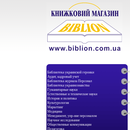
Библиотека украинской героики
Аудит, кадровый учет
Библиотека журнала Персонал
Библиотека украинознавства
Гуманитарные науки
Естественные и технические науки
История и политика
Культурология
Маркетинг
Медицина
Менеджмент, упр-ние персоналом
Научное исследование
Общественные коммуникации
Педагогика