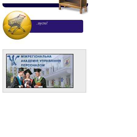
..пусто!