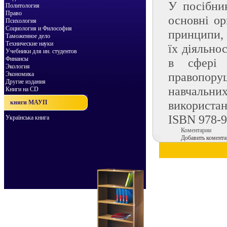
У посібник
Политология
Право
основні ор
Психология
Социология и Философия
принципи, 
Таможенное дело
Технические науки
їх діяльно
Учебники для ин. студентов
Финансы
в сфері 
Экология
правопору
Экономика
Другие издания
навчальн
Книги на CD
використан
книги МАУП
ISBN 978-9
Українська книга
Коментарии
Добавить комента