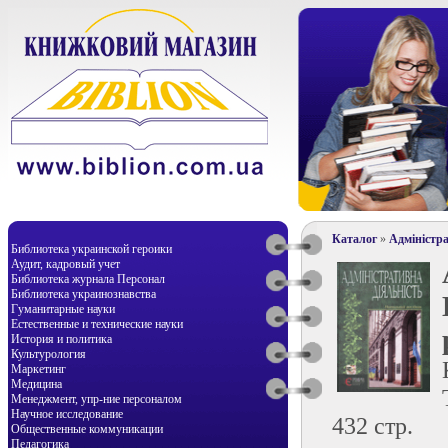
Каталог
»
Адміністр
Библиотека украинской героики
Аудит, кадровый учет
Библиотека журнала Персонал
Библиотека украинознавства
Гуманитарные науки
Естественные и технические науки
История и политика
Культурология
Маркетинг
Медицина
Менеджмент, упр-ние персоналом
Научное исследование
432 стр.
Общественные коммуникации
Педагогика