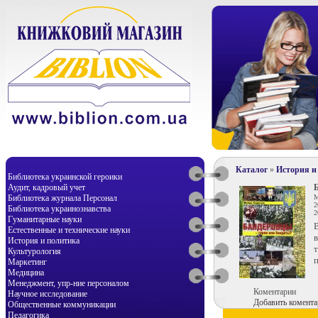
Каталог
»
История и
Библиотека украинской героики
Аудит, кадровый учет
Библиотека журнала Персонал
М
2
Библиотека украинознавства
2
Гуманитарные науки
В
Естественные и технические науки
История и политика
Культурология
п
Маркетинг
Медицина
Менеджмент, упр-ние персоналом
Коментарии
Научное исследование
Добавить комента
Общественные коммуникации
Педагогика