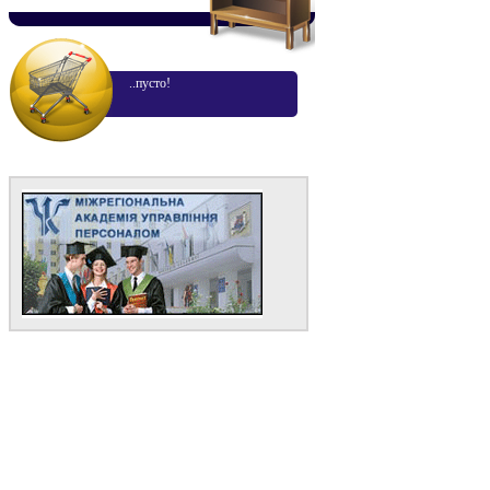
..пусто!