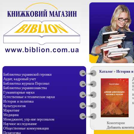
Каталог
»
История и
Библиотека украинской героики
Аудит, кадровый учет
Библиотека журнала Персонал
Щ
В
Библиотека украинознавства
6
Гуманитарные науки
В
Естественные и технические науки
т
История и политика
К
Культурология
Маркетинг
Медицина
Менеджмент, упр-ние персоналом
Коментарии
Научное исследование
Добавить комента
Общественные коммуникации
Педагогика