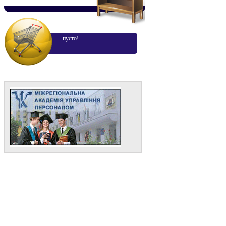
..пусто!