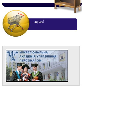
..пусто!