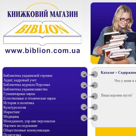
Каталог
»
Содержим
Библиотека украинской героики
Аудит, кадровый учет
Что у меня в 
Библиотека журнала Персонал
Библиотека украинознавства
Гуманитарные науки
Ваша корзина пуста!
Естественные и технические науки
История и политика
Культурология
Маркетинг
Медицина
Менеджмент, упр-ние персоналом
Научное исследование
Общественные коммуникации
Педагогика